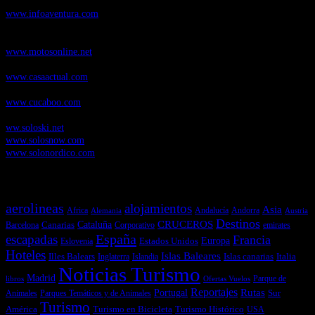
de Senderismo, Trail Running y BTT
www.infoaventura.com
Motosonline.net
, revista digital de Motociclismo, con noticias, novedades y
pruebas de Motos
www.motosonline.net
CasaActual.com
, Revista Digital de Life Style
www.casaactual.com
Cucaboo.com
, Revista Digital de Puericultura e infantil
www.cucaboo.com
Soloski.net
, Red de Portales web sobre deportes de invierno
ww.soloski.net
www.solosnow.com
www.solonordico.com
Temas más vistos
aerolineas
alojamientos
Asia
Andalucía
Andorra
Africa
Alemania
Austria
Destinos
CRUCEROS
Cataluña
Canarias
emirates
Barcelona
Corporativo
España
escapadas
Francia
Estados Unidos
Europa
Eslovenia
Hoteles
Islas Baleares
Illes Balears
Islas canarias
Italia
Inglaterra
Islandia
Noticias Turismo
Madrid
libros
Ofertas Vuelos
Parque de
Reportajes
Portugal
Rutas
Sur
Parques Temáticos y de Animales
Animales
Turismo
América
Turismo en Bicicleta
Turismo Histórico
USA