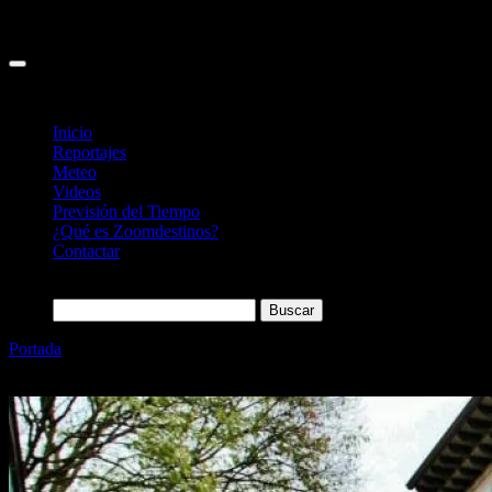
Inicio
Reportajes
Meteo
Videos
Previsión del Tiempo
¿Qué es Zoomdestinos?
Contactar
Buscar:
Portada
»
Avilés , lo mejor que ver y hacer en la antigua Villa de
Asturias