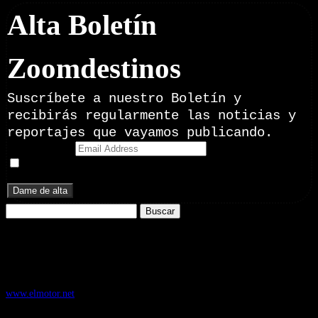
Alta Boletín
Zoomdestinos
Suscríbete a nuestro Boletín y
recibirás regularmente las noticias y
reportajes que vayamos publicando.
Email Address
Doy mi consentimiento para recibir correos electrónicos
promocionales de Zoomdestinos.es
Buscar:
Nuestros Portales:
ElMotor.net
, revista digital del mundo del automóvil, con noticias,
novedades y pruebas de coches
www.elmotor.net
Infoaventura.com
, Las noticias, novedades de producto y test de material