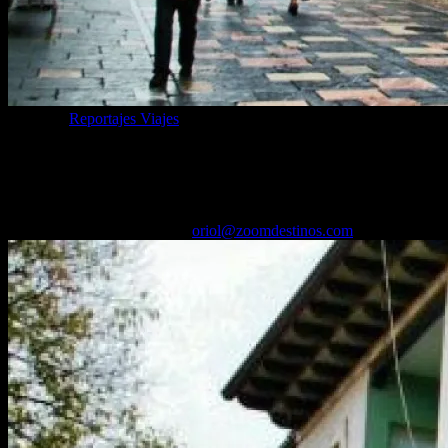
Categoría
Reportajes Viajes
Avilés , lo mejor que ver y hacer en la
antigua Villa de Asturias
05/03/2025
Desactivado
Por
oriol@zoomdestinos.com