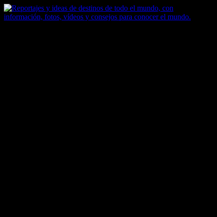
Saltar
al
contenido
Zoomdestinos
Reportajes y ideas de destinos de todo el mundo, con información,
fotos, vídeos y consejos para conocer el mundo.