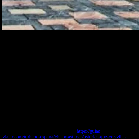
Lo reconozco: hasta que no lo conocí no hace mucho tiempo, no
había tenido ningún interés en visitar Avilés, en Asturias.
Pero es posible que también te haya pasado a ti, pues todos tenemos
en la mente la imagen de una ciudad donde el desarrollo industrial
de la siderurgia oscureció su ambiente y las fachadas de casas y
monumentos.
Sin embargo, tras la desaparición de las instalaciones siderúrgicas en
la pasada década de los 80 como consecuencia de la reconversión
industrial, Avilés ha llevado a cabo un importante proceso de
transformación.
Y a esta respecto, en el marco del proyecto de la Isla de la
Innovación, el Centro Niemeyer volvió a poner a Avilés en el mapa
de los atractivos turísticos de Asturias.
Puedes leer el artículo completo en…
https://guias-
viajar.com/turismo-espana/visitar-asturias/asturias-que-ver-villa-