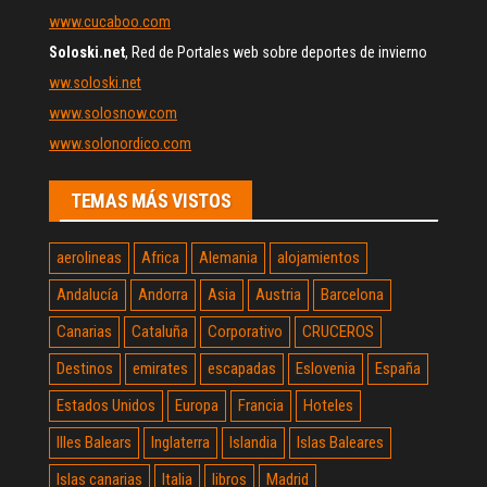
www.cucaboo.com
Soloski.net
, Red de Portales web sobre deportes de invierno
ww.soloski.net
www.solosnow.com
www.solonordico.com
TEMAS MÁS VISTOS
aerolineas
Africa
Alemania
alojamientos
Andalucía
Andorra
Asia
Austria
Barcelona
Canarias
Cataluña
Corporativo
CRUCEROS
Destinos
emirates
escapadas
Eslovenia
España
Estados Unidos
Europa
Francia
Hoteles
Illes Balears
Inglaterra
Islandia
Islas Baleares
Islas canarias
Italia
libros
Madrid