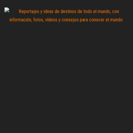
Saltar
al
contenido
Zoomdestinos
Reportajes y
ideas de
destinos de
todo el
mundo, con
información,
fotos,
vídeos y
consejos
para
conocer el
mundo.