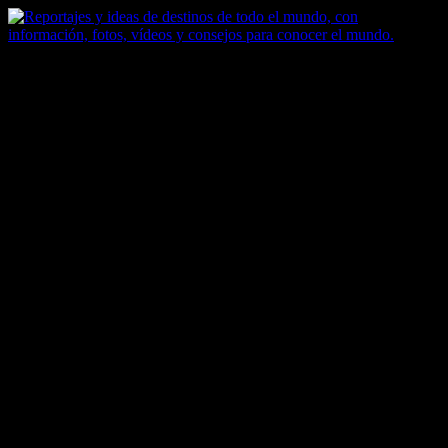
Saltar
al
contenido
Zoomdestinos
Reportajes y ideas de destinos de todo el mundo, con información,
fotos, vídeos y consejos para conocer el mundo.