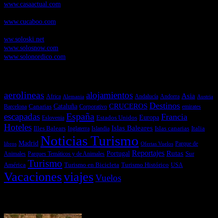
www.casaactual.com
Cucaboo.com
, Revista Digital de Puericultura e infantil
www.cucaboo.com
Soloski.net
, Red de Portales web sobre deportes de invierno
ww.soloski.net
www.solosnow.com
www.solonordico.com
Temas más vistos
aerolineas
alojamientos
Asia
Andalucía
Andorra
Africa
Alemania
Austria
Destinos
CRUCEROS
Cataluña
Canarias
emirates
Barcelona
Corporativo
España
escapadas
Francia
Estados Unidos
Europa
Eslovenia
Hoteles
Islas Baleares
Illes Balears
Islas canarias
Italia
Inglaterra
Islandia
Noticias Turismo
Madrid
libros
Ofertas Vuelos
Parque de
Reportajes
Portugal
Rutas
Sur
Parques Temáticos y de Animales
Animales
Turismo
América
Turismo en Bicicleta
Turismo Histórico
USA
Vacaciones
viajes
Vuelos
Últimas Novedades