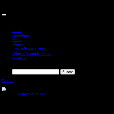
Inicio
Reportajes
Meteo
Videos
Previsión del Tiempo
¿Qué es Zoomdestinos?
Contactar
Buscar:
Portada
»
25 cosas que ver y hacer en Split (Croacia)
Categoría
Reportajes Viajes
25 cosas que ver y hacer en Split
(Croacia)