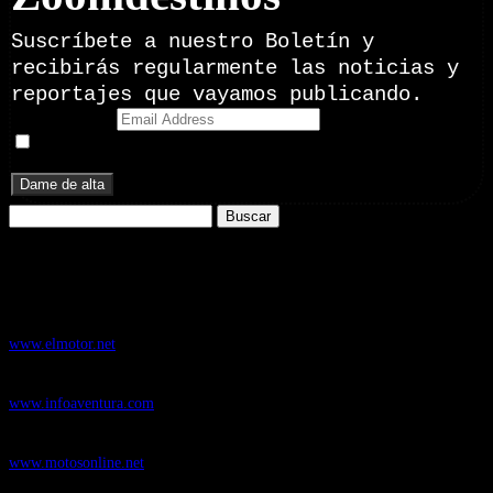
Suscríbete a nuestro Boletín y
recibirás regularmente las noticias y
reportajes que vayamos publicando.
Email Address
Doy mi consentimiento para recibir correos electrónicos
promocionales de Zoomdestinos.es
Buscar:
Nuestros Portales:
ElMotor.net
, revista digital del mundo del automóvil, con noticias,
novedades y pruebas de coches
www.elmotor.net
Infoaventura.com
, Las noticias, novedades de producto y test de material
de Senderismo, Trail Running y BTT
www.infoaventura.com
Motosonline.net
, revista digital de Motociclismo, con noticias, novedades y
pruebas de Motos
www.motosonline.net
CasaActual.com
, Revista Digital de Life Style