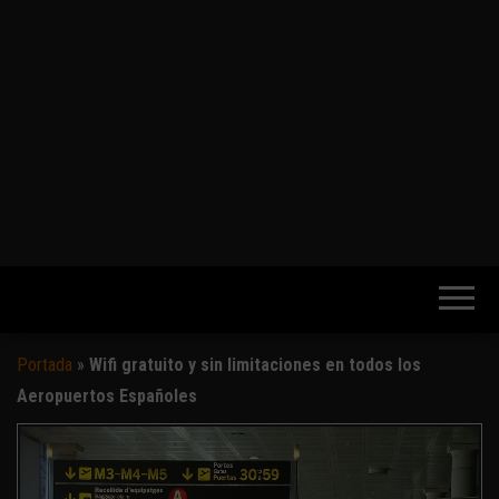
Portada
»
Wifi gratuito y sin limitaciones en todos los
Aeropuertos Españoles