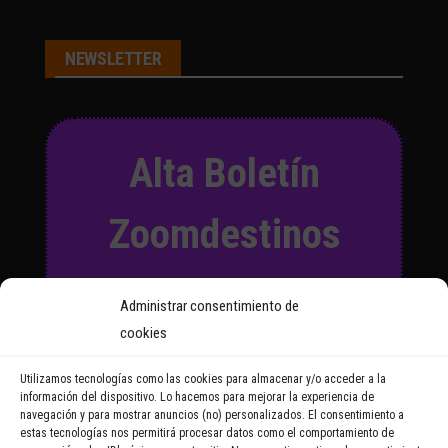
NEWSLETTER
Alta Boletín
Zoomdestinos
Suscríbete a nuestro Boletín
Administrar consentimiento de
y recibirás regularmente las
cookies
noticias y reportajes que
vayamos publicando.
Utilizamos tecnologías como las cookies para almacenar y/o acceder a la
información del dispositivo. Lo hacemos para mejorar la experiencia de
navegación y para mostrar anuncios (no) personalizados. El consentimiento a
Email Address
estas tecnologías nos permitirá procesar datos como el comportamiento de