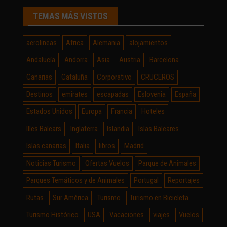
TEMAS MÁS VISTOS
aerolineas
Africa
Alemania
alojamientos
Andalucía
Andorra
Asia
Austria
Barcelona
Canarias
Cataluña
Corporativo
CRUCEROS
Destinos
emirates
escapadas
Eslovenia
España
Estados Unidos
Europa
Francia
Hoteles
Illes Balears
Inglaterra
Islandia
Islas Baleares
Islas canarias
Italia
libros
Madrid
Noticias Turismo
Ofertas Vuelos
Parque de Animales
Parques Temáticos y de Animales
Portugal
Reportajes
Rutas
Sur América
Turismo
Turismo en Bicicleta
Turismo Histórico
USA
Vacaciones
viajes
Vuelos