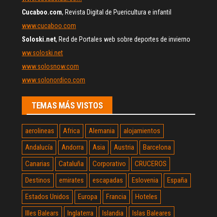
Cucaboo.com
, Revista Digital de Puericultura e infantil
www.cucaboo.com
Soloski.net
, Red de Portales web sobre deportes de invierno
ww.soloski.net
www.solosnow.com
www.solonordico.com
TEMAS MÁS VISTOS
aerolineas
Africa
Alemania
alojamientos
Andalucía
Andorra
Asia
Austria
Barcelona
Canarias
Cataluña
Corporativo
CRUCEROS
Destinos
emirates
escapadas
Eslovenia
España
Estados Unidos
Europa
Francia
Hoteles
Illes Balears
Inglaterra
Islandia
Islas Baleares