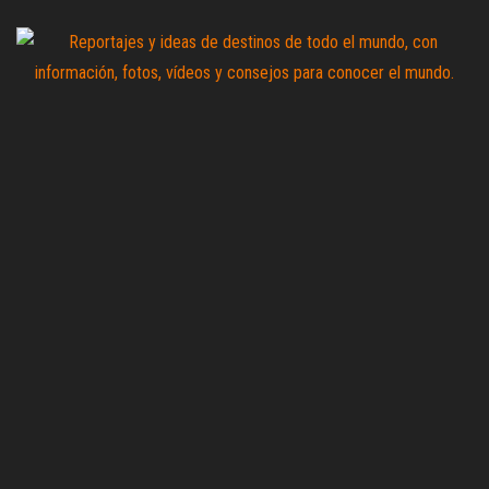
Saltar
al
contenido
Zoomdestinos
Reportajes y
ideas de
destinos de
todo el
mundo, con
información,
fotos,
vídeos y
consejos
para
conocer el
mundo.