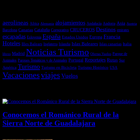
Temas más vistos
aerolineas
alojamientos
Asia
Andalucía
Andorra
Africa
Alemania
Austria
Destinos
CRUCEROS
Cataluña
Canarias
emirates
Barcelona
Corporativo
España
escapadas
Francia
Estados Unidos
Europa
Eslovenia
Hoteles
Islas Baleares
Illes Balears
Islas canarias
Italia
Inglaterra
Islandia
Noticias Turismo
Madrid
libros
Ofertas Vuelos
Parque de
Reportajes
Portugal
Rutas
Sur
Parques Temáticos y de Animales
Animales
Turismo
América
Turismo en Bicicleta
Turismo Histórico
USA
Vacaciones
viajes
Vuelos
Últimas Novedades
Conocemos el Románico Rural de la
Sierra Norte de Guadalajara
08/08/2026
Desactivado