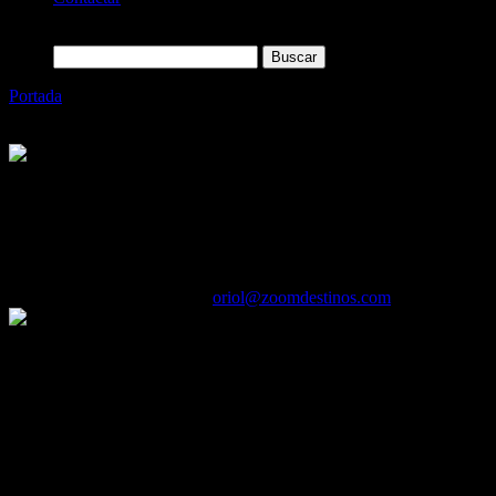
Buscar:
Portada
»
Visitamos el Chateau de Fleckenstein, Alsacia
(Francia)
Categoría
Sin categoría
Visitamos el Chateau de Fleckenstein,
Alsacia (Francia)
28/08/2016
Desactivado
Por
oriol@zoomdestinos.com
En 1689 los ejércitos de Luis XIV, la redujeron a escombros y
obligaron a su abandono. La Familia Fleckenstein desapareció en
1720.