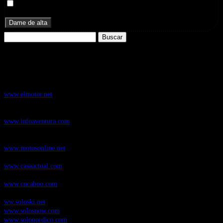
Doy mi consentimiento para recibir correos electrónicos
promocionales de Zoomdestinos.es
Buscar:
Nuestros Portales:
ElMotor.net
, revista digital del mundo del automóvil, con noticias,
novedades y pruebas de coches
www.elmotor.net
Infoaventura.com
, Las noticias, novedades de producto y test de material
de Senderismo, Trail Running y BTT
www.infoaventura.com
Motosonline.net
, revista digital de Motociclismo, con noticias, novedades y
pruebas de Motos
www.motosonline.net
CasaActual.com
, Revista Digital de Life Style
www.casaactual.com
Cucaboo.com
, Revista Digital de Puericultura e infantil
www.cucaboo.com
Soloski.net
, Red de Portales web sobre deportes de invierno
ww.soloski.net
www.solosnow.com
www.solonordico.com