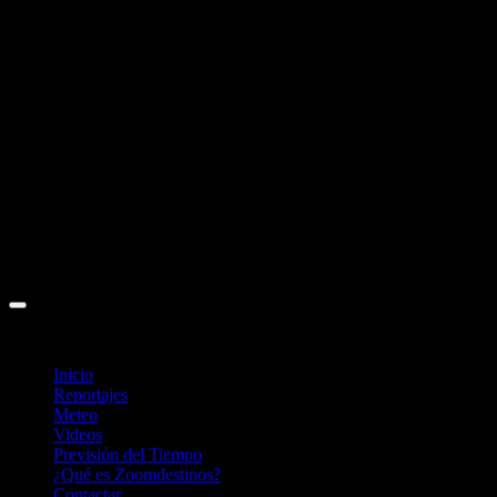
Inicio
Reportajes
Meteo
Videos
Previsión del Tiempo
¿Qué es Zoomdestinos?
Contactar