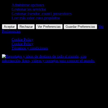
Administrar opciones
Gestionar los servicios
Gestionar {vendor_count} proveedores
Leer más sobre estos propósitos
Ver
Aceptar
Rechazar
Ver Preferencias
Guardar Preferencias
Preferencias
Cookie Policy
Cookie Policy
Términos y condiciones
Saltar
al
contenido
Zoomdestinos
Reportajes y ideas de destinos de todo el mundo, con información,
fotos, vídeos y consejos para conocer el mundo.