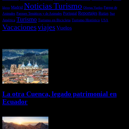
Noticias Turismo
Madrid
libros
Ofertas Vuelos
Parque de
Reportajes
Portugal
Rutas
Sur
Parques Temáticos y de Animales
Animales
Turismo
América
Turismo en Bicicleta
Turismo Histórico
USA
Vacaciones
viajes
Vuelos
Últimas Novedades
La otra Cuenca, legado patrimonial en
Ecuador
10/08/2026
Desactivado