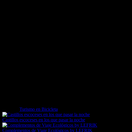
Al norte de la ciudad tenemos Smithfield, con los clásicos Pubs
irlandeses y la destilería del Whisky Jameson.
Dónde alquilar una Bicicleta
Dublin Bikes tiene 550 bicis para uso público y 44 estaciones de
bicicletas alrededor de la ciudad.
Phoenix Park es una empresa de alquiler de bicicletas que te alquilan
la clásica Bici holandesa.
Neill’s Wheels ofrece alquiler de bicicletas en varios puntos de
recogida en el centro de la ciudad.
Si lo que queremos es una Mountain Bike, Niall Davis en Biking.ie
es el único que las ofrece, así podremos visitar las preciosas
cercanías de la ciudad, con senderos y preciosos caminos.
Etiquetas
Turismo en Bicicleta
Castillos escoceses en los que pasar la noche
Complementos de Viaje Ecológicos by LEFRIK