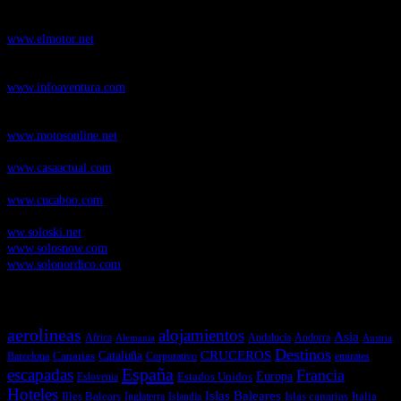
ElMotor.net
, revista digital del mundo del automóvil, con noticias,
novedades y pruebas de coches
www.elmotor.net
Infoaventura.com
, Las noticias, novedades de producto y test de material
de Senderismo, Trail Running y BTT
www.infoaventura.com
Motosonline.net
, revista digital de Motociclismo, con noticias, novedades y
pruebas de Motos
www.motosonline.net
CasaActual.com
, Revista Digital de Life Style
www.casaactual.com
Cucaboo.com
, Revista Digital de Puericultura e infantil
www.cucaboo.com
Soloski.net
, Red de Portales web sobre deportes de invierno
ww.soloski.net
www.solosnow.com
www.solonordico.com
Temas más vistos
aerolineas
alojamientos
Asia
Andalucía
Andorra
Africa
Alemania
Austria
Destinos
CRUCEROS
Cataluña
Canarias
emirates
Barcelona
Corporativo
España
escapadas
Francia
Estados Unidos
Europa
Eslovenia
Hoteles
Islas Baleares
Illes Balears
Islas canarias
Italia
Inglaterra
Islandia