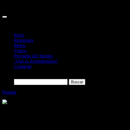
Inicio
Reportajes
Meteo
Videos
Previsión del Tiempo
¿Qué es Zoomdestinos?
Contactar
Buscar:
Portada
»
Visitamos Dublín en Bicicleta
Categoría
Sin categoría
Visitamos Dublín en Bicicleta