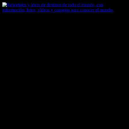
Saltar
al
contenido
Zoomdestinos
Reportajes y ideas de destinos de todo el mundo, con información,
fotos, vídeos y consejos para conocer el mundo.