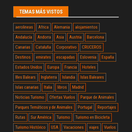
TEMAS MÁS VISTOS
aerolineas
Africa
Alemania
alojamientos
Andalucía
Andorra
Asia
Austria
Barcelona
Canarias
Cataluña
Corporativo
CRUCEROS
Destinos
emirates
escapadas
Eslovenia
España
Estados Unidos
Europa
Francia
Hoteles
Illes Balears
Inglaterra
Islandia
Islas Baleares
Islas canarias
Italia
libros
Madrid
Noticias Turismo
Ofertas Vuelos
Parque de Animales
Parques Temáticos y de Animales
Portugal
Reportajes
Rutas
Sur América
Turismo
Turismo en Bicicleta
Turismo Histórico
USA
Vacaciones
viajes
Vuelos