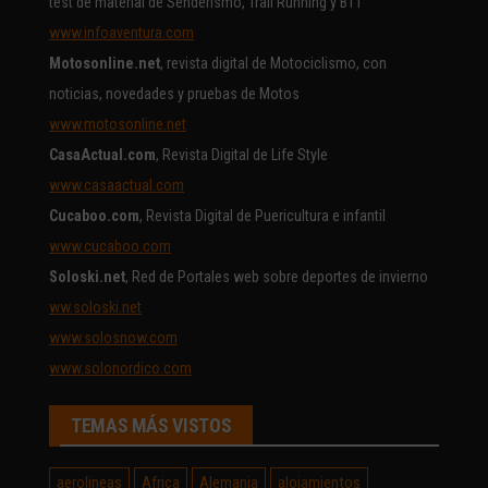
test de material de Senderismo, Trail Running y BTT
www.infoaventura.com
Motosonline.net
, revista digital de Motociclismo, con
noticias, novedades y pruebas de Motos
www.motosonline.net
CasaActual.com
, Revista Digital de Life Style
www.casaactual.com
Cucaboo.com
, Revista Digital de Puericultura e infantil
www.cucaboo.com
Soloski.net
, Red de Portales web sobre deportes de invierno
ww.soloski.net
www.solosnow.com
www.solonordico.com
TEMAS MÁS VISTOS
aerolineas
Africa
Alemania
alojamientos