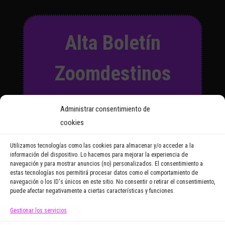
Alta Boletín
Zoomdestinos
Suscríbete a nuestro Boletín
Administrar consentimiento de
y recibirás regularmente las
cookies
noticias y reportajes que
vayamos publicando.
Utilizamos tecnologías como las cookies para almacenar y/o acceder a la
información del dispositivo. Lo hacemos para mejorar la experiencia de
navegación y para mostrar anuncios (no) personalizados. El consentimiento a
Email Address
estas tecnologías nos permitirá procesar datos como el comportamiento de
navegación o los ID's únicos en este sitio. No consentir o retirar el consentimiento,
puede afectar negativamente a ciertas características y funciones.
Gestionar los servicios
Doy mi consentimiento para recibir correos