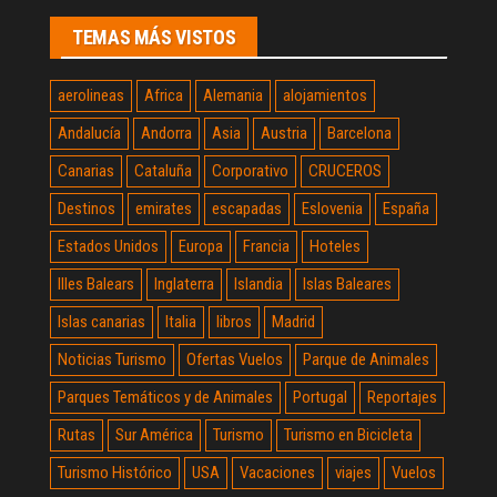
TEMAS MÁS VISTOS
aerolineas
Africa
Alemania
alojamientos
Andalucía
Andorra
Asia
Austria
Barcelona
Canarias
Cataluña
Corporativo
CRUCEROS
Destinos
emirates
escapadas
Eslovenia
España
Estados Unidos
Europa
Francia
Hoteles
Illes Balears
Inglaterra
Islandia
Islas Baleares
Islas canarias
Italia
libros
Madrid
Noticias Turismo
Ofertas Vuelos
Parque de Animales
Parques Temáticos y de Animales
Portugal
Reportajes
Rutas
Sur América
Turismo
Turismo en Bicicleta
Turismo Histórico
USA
Vacaciones
viajes
Vuelos