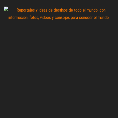
Saltar
al
contenido
Zoomdestinos
Reportajes y
ideas de
destinos de
todo el
mundo, con
información,
fotos,
vídeos y
consejos
para
conocer el
mundo.