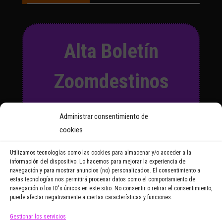
Alta Boletín
Zoomdestinos
Suscríbete a nuestro Boletín
Administrar consentimiento de
y recibirás regularmente las
cookies
noticias y reportajes que
vayamos publicando.
Utilizamos tecnologías como las cookies para almacenar y/o acceder a la
información del dispositivo. Lo hacemos para mejorar la experiencia de
navegación y para mostrar anuncios (no) personalizados. El consentimiento a
Email Address
estas tecnologías nos permitirá procesar datos como el comportamiento de
navegación o los ID's únicos en este sitio. No consentir o retirar el consentimiento,
puede afectar negativamente a ciertas características y funciones.
Gestionar los servicios