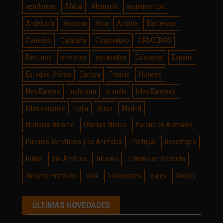
aerolineas
Africa
Alemania
alojamientos
Andalucía
Andorra
Asia
Austria
Barcelona
Canarias
Cataluña
Corporativo
CRUCEROS
Destinos
emirates
escapadas
Eslovenia
España
Estados Unidos
Europa
Francia
Hoteles
Illes Balears
Inglaterra
Islandia
Islas Baleares
Islas canarias
Italia
libros
Madrid
Noticias Turismo
Ofertas Vuelos
Parque de Animales
Parques Temáticos y de Animales
Portugal
Reportajes
Rutas
Sur América
Turismo
Turismo en Bicicleta
Turismo Histórico
USA
Vacaciones
viajes
Vuelos
ÚLTIMAS NOVEDADES