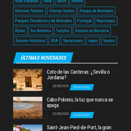
Islas canarias
Italia
libros
Madrid
Noticias Turismo
Ofertas Vuelos
Parque de Animales
Parques Temáticos y de Animales
Portugal
Reportajes
Rutas
Sur América
Turismo
Turismo en Bicicleta
Turismo Histórico
USA
Vacaciones
viajes
Vuelos
ÚLTIMAS NOVEDADES
Coto de las Canteras: ¿Sevilla o
Jordania?
03/08/2026
Desactivado
Cabo Polonio, la luz que nunca se
apaga
02/08/2026
Desactivado
Saint-Jean-Pied-de-Port, la gran