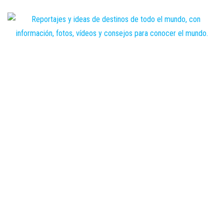
Saltar
al
contenido
Zoomdestinos
Reportajes y
ideas de
destinos de
todo el
mundo, con
información,
fotos,
vídeos y
consejos
para
conocer el
mundo.