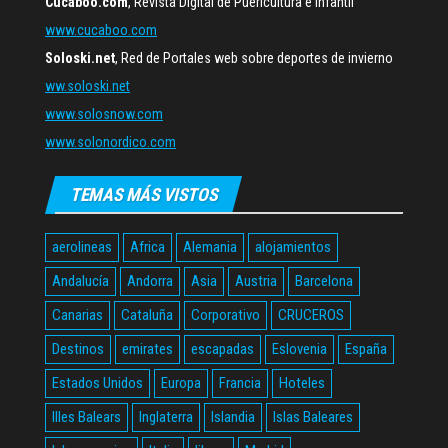
Cucaboo.com
, Revista Digital de Puericultura e infantil
www.cucaboo.com
Soloski.net
, Red de Portales web sobre deportes de invierno
ww.soloski.net
www.solosnow.com
www.solonordico.com
TEMAS MÁS VISTOS
aerolineas
Africa
Alemania
alojamientos
Andalucía
Andorra
Asia
Austria
Barcelona
Canarias
Cataluña
Corporativo
CRUCEROS
Destinos
emirates
escapadas
Eslovenia
España
Estados Unidos
Europa
Francia
Hoteles
Illes Balears
Inglaterra
Islandia
Islas Baleares