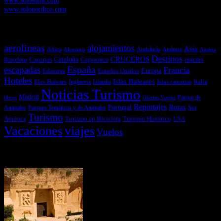
www.solonordico.com
Temas más vistos
aerolineas
alojamientos
Asia
Andalucía
Andorra
Africa
Alemania
Austria
Destinos
CRUCEROS
Cataluña
Canarias
emirates
Barcelona
Corporativo
España
escapadas
Francia
Estados Unidos
Europa
Eslovenia
Hoteles
Islas Baleares
Illes Balears
Islas canarias
Italia
Inglaterra
Islandia
Noticias Turismo
Madrid
libros
Ofertas Vuelos
Parque de
Reportajes
Portugal
Rutas
Sur
Parques Temáticos y de Animales
Animales
Turismo
América
Turismo en Bicicleta
Turismo Histórico
USA
Vacaciones
viajes
Vuelos
Últimas Novedades