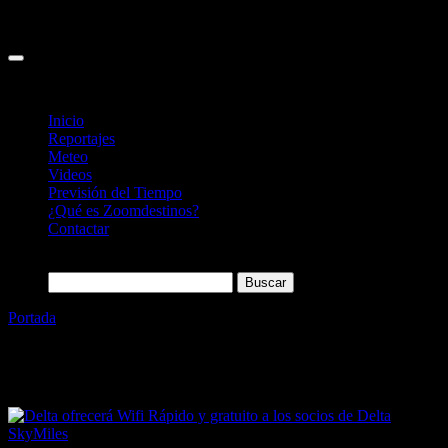
Inicio
Reportajes
Meteo
Videos
Previsión del Tiempo
¿Qué es Zoomdestinos?
Contactar
Buscar:
Portada
»
wifi
Etiqueta:
wifi