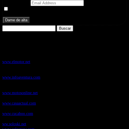
Email Address
Doy mi consentimiento para recibir correos electrónicos
promocionales de Zoomdestinos.es
Buscar:
Nuestros Portales:
ElMotor.net
, revista digital del mundo del automóvil, con noticias,
novedades y pruebas de coches
www.elmotor.net
Infoaventura.com
, Las noticias, novedades de producto y test de material
de Senderismo, Trail Running y BTT
www.infoaventura.com
Motosonline.net
, revista digital de Motociclismo, con noticias, novedades y
pruebas de Motos
www.motosonline.net
CasaActual.com
, Revista Digital de Life Style
www.casaactual.com
Cucaboo.com
, Revista Digital de Puericultura e infantil
www.cucaboo.com
Soloski.net
, Red de Portales web sobre deportes de invierno
ww.soloski.net
www.solosnow.com