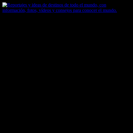
Saltar
al
contenido
Zoomdestinos
Reportajes y ideas de destinos de todo el mundo, con información,
fotos, vídeos y consejos para conocer el mundo.