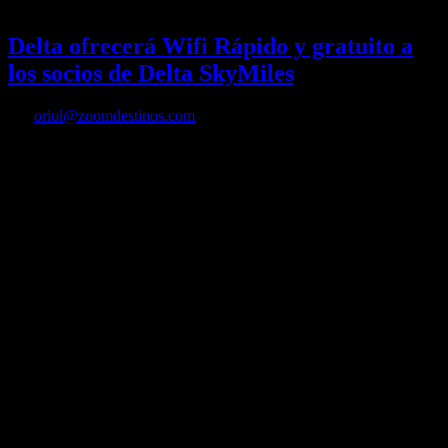
19/01/2023
Desactivado
Delta ofrecerá Wifi Rápido y gratuito a
los socios de Delta SkyMiles
Por
oriol@zoomdestinos.com
Delta ofrecerá Wifi Rápido y gratuito a los socios de Delta SkyMiles