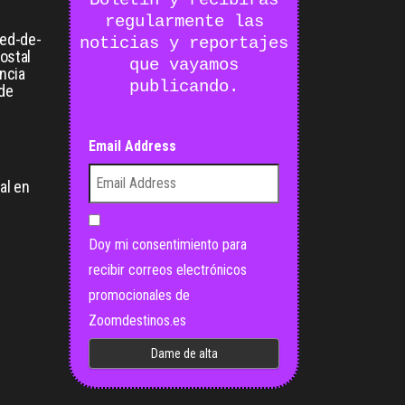
Boletín y recibirás
regularmente las
ied-de-
noticias y reportajes
postal
que vayamos
ancia
publicando.
 de
Email Address
:
al en
Doy mi consentimiento para
recibir correos electrónicos
promocionales de
Zoomdestinos.es