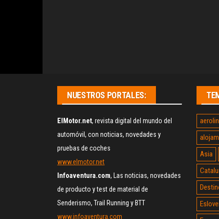
NUESTROS PORTALES:
TE
aeroli
ElMotor.net
, revista digital del mundo del
automóvil, con noticias, novedades y
alojam
pruebas de coches
Asia
www.elmotor.net
Catalu
Infoaventura.com
, Las noticias, novedades
Destin
de producto y test de material de
Senderismo, Trail Running y BTT
Eslove
www.infoaventura.com