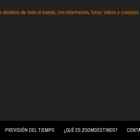
Zoomdestinos
Reportajes y
ideas de
destinos de
todo el
mundo, con
información,
fotos,
vídeos y
consejos
para
conocer el
mundo.
PREVISIÓN DEL TIEMPO
¿QUÉ ES ZOOMDESTINOS?
CONT