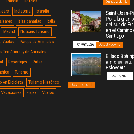
a
Francia
Hoteles
Desactivado
alears
Inglaterra
Islandia
Saint-Jean-P
Port, la gran 
Baleares
Islas canarias
Italia
del sur de Fr
en el Camino
Madrid
Noticias Turismo
Santiago
s Vuelos
Parque de Animales
01/08/2026
Desactivado
s Temáticos y de Animales
El lago Bohinj
armonía natur
al
Reportajes
Rutas
Eslovenia
érica
Turismo
29/07/2026
o en Bicicleta
Turismo Histórico
Desactivado
Vacaciones
viajes
Vuelos