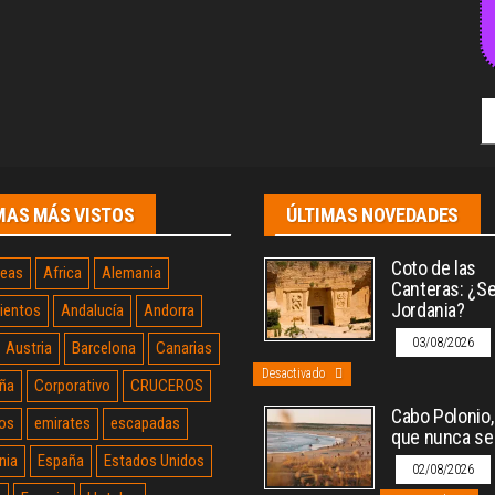
Bu
MAS MÁS VISTOS
ÚLTIMAS NOVEDADES
Coto de las
neas
Africa
Alemania
Canteras: ¿Sev
Jordania?
ientos
Andalucía
Andorra
03/08/2026
Austria
Barcelona
Canarias
Desactivado
ña
Corporativo
CRUCEROS
Cabo Polonio, 
os
emirates
escapadas
que nunca se
nia
España
Estados Unidos
02/08/2026