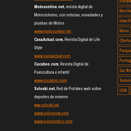
Europ
Motosonline.net
, revista digital de
Illes B
Motociclismo, con noticias, novedades y
Islas 
pruebas de Motos
libros
www.motosonline.net
CasaActual.com
, Revista Digital de Life
Oferta
Style
Parque
www.casaactual.com
Portug
Cucaboo.com
, Revista Digital de
Sur Am
Puericultura e infantil
Turism
www.cucaboo.com
Soloski.net
, Red de Portales web sobre
USA
deportes de invierno
ww.soloski.net
www.solosnow.com
www.solonordico.com