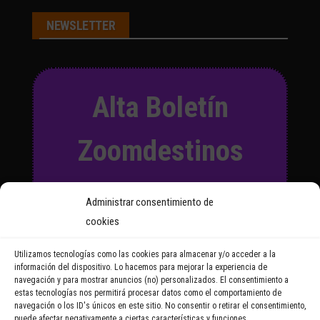
NEWSLETTER
Alta Boletín
Zoomdestinos
Suscríbete a nuestro Boletín
Administrar consentimiento de
y recibirás regularmente las
cookies
noticias y reportajes que
vayamos publicando.
Utilizamos tecnologías como las cookies para almacenar y/o acceder a la
información del dispositivo. Lo hacemos para mejorar la experiencia de
navegación y para mostrar anuncios (no) personalizados. El consentimiento a
Email Address
estas tecnologías nos permitirá procesar datos como el comportamiento de
navegación o los ID's únicos en este sitio. No consentir o retirar el consentimiento,
puede afectar negativamente a ciertas características y funciones.