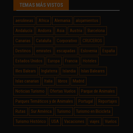
TEMAS MÁS VISTOS
aerolineas
Africa
Alemania
alojamientos
Andalucía
Andorra
Asia
Austria
Barcelona
Canarias
Cataluña
Corporativo
CRUCEROS
Destinos
emirates
escapadas
Eslovenia
España
Estados Unidos
Europa
Francia
Hoteles
Illes Balears
Inglaterra
Islandia
Islas Baleares
Islas canarias
Italia
libros
Madrid
Noticias Turismo
Ofertas Vuelos
Parque de Animales
Parques Temáticos y de Animales
Portugal
Reportajes
Rutas
Sur América
Turismo
Turismo en Bicicleta
Turismo Histórico
USA
Vacaciones
viajes
Vuelos