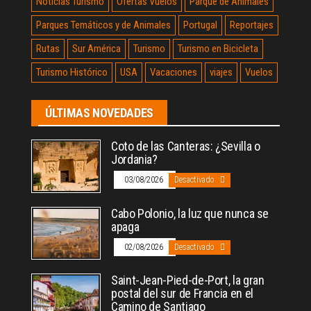
Noticias Turismo
Ofertas Vuelos
Parque de Animales
Parques Temáticos y de Animales
Portugal
Reportajes
Rutas
Sur América
Turismo
Turismo en Bicicleta
Turismo Histórico
USA
Vacaciones
viajes
Vuelos
ÚLTIMAS NOVEDADES
Coto de las Canteras: ¿Sevilla o
Jordania?
03/08/2026
Desactivado
Cabo Polonio, la luz que nunca se
apaga
02/08/2026
Desactivado
Saint-Jean-Pied-de-Port, la gran
postal del sur de Francia en el
Camino de Santiago