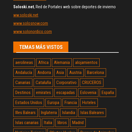
Soloski.net
, Red de Portales web sobre deportes de invierno
ww.soloski.net
www.solosnow.com
www.solonordico.com
TEMAS MÁS VISTOS
aerolineas
Africa
Alemania
alojamientos
Andalucía
Andorra
Asia
Austria
Barcelona
Canarias
Cataluña
Corporativo
CRUCEROS
Destinos
emirates
escapadas
Eslovenia
España
Estados Unidos
Europa
Francia
Hoteles
Illes Balears
Inglaterra
Islandia
Islas Baleares
Islas canarias
Italia
libros
Madrid