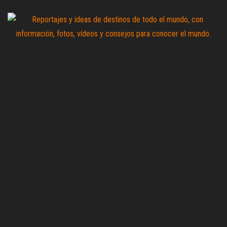
Saltar
al
contenido
Zoomdestinos
Reportajes y
ideas de
destinos de
todo el
mundo, con
información,
fotos,
vídeos y
consejos
para
conocer el
mundo.