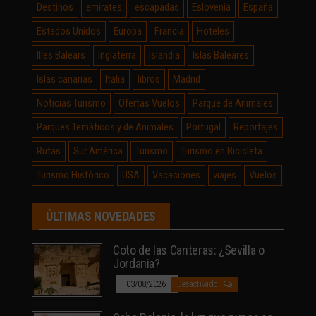
Destinos
emirates
escapadas
Eslovenia
España
Estados Unidos
Europa
Francia
Hoteles
Illes Balears
Inglaterra
Islandia
Islas Baleares
Islas canarias
Italia
libros
Madrid
Noticias Turismo
Ofertas Vuelos
Parque de Animales
Parques Temáticos y de Animales
Portugal
Reportajes
Rutas
Sur América
Turismo
Turismo en Bicicleta
Turismo Histórico
USA
Vacaciones
viajes
Vuelos
ÚLTIMAS NOVEDADES
Coto de las Canteras: ¿Sevilla o
Jordania?
03/08/2026
Desactivado