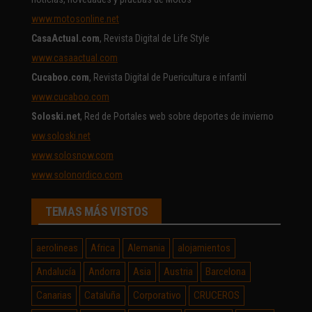
www.motosonline.net
CasaActual.com
, Revista Digital de Life Style
www.casaactual.com
Cucaboo.com
, Revista Digital de Puericultura e infantil
www.cucaboo.com
Soloski.net
, Red de Portales web sobre deportes de invierno
ww.soloski.net
www.solosnow.com
www.solonordico.com
TEMAS MÁS VISTOS
aerolineas
Africa
Alemania
alojamientos
Andalucía
Andorra
Asia
Austria
Barcelona
Canarias
Cataluña
Corporativo
CRUCEROS