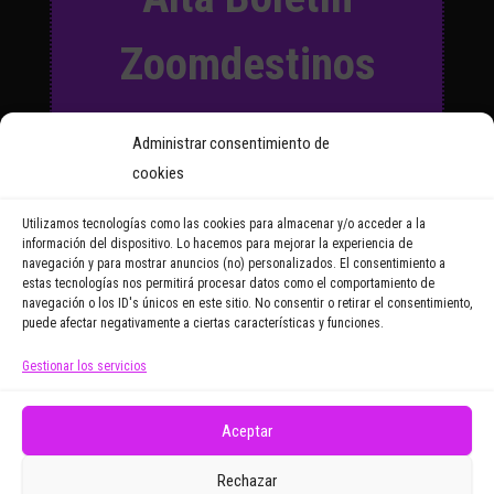
Zoomdestinos
Suscríbete a nuestro Boletín
Administrar consentimiento de
y recibirás regularmente las
cookies
noticias y reportajes que
vayamos publicando.
Utilizamos tecnologías como las cookies para almacenar y/o acceder a la
información del dispositivo. Lo hacemos para mejorar la experiencia de
navegación y para mostrar anuncios (no) personalizados. El consentimiento a
Email Address
estas tecnologías nos permitirá procesar datos como el comportamiento de
navegación o los ID's únicos en este sitio. No consentir o retirar el consentimiento,
puede afectar negativamente a ciertas características y funciones.
Gestionar los servicios
Doy mi consentimiento para recibir correos
electrónicos promocionales de Zoomdestinos.es
Aceptar
Rechazar