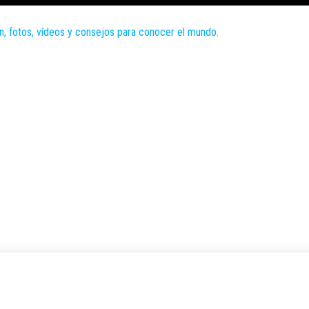
Zoomdestinos
Reportajes y
ideas de
destinos de
todo el
mundo, con
información,
fotos,
vídeos y
consejos
para
conocer el
mundo.