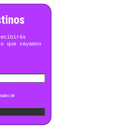
tinos
recibirás
es que vayamos
nales de