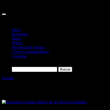
Inicio
Reportajes
Meteo
Videos
Previsión del Tiempo
¿Qué es Zoomdestinos?
Contactar
Buscar:
Portada
»
Villarejo de Salvanés
Etiqueta:
Villarejo de Salvanés
30/06/2024
Desactivado