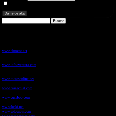
Doy mi consentimiento para recibir correos electrónicos
promocionales de Zoomdestinos.es
Buscar:
Nuestros Portales:
ElMotor.net
, revista digital del mundo del automóvil, con noticias,
novedades y pruebas de coches
www.elmotor.net
Infoaventura.com
, Las noticias, novedades de producto y test de material
de Senderismo, Trail Running y BTT
www.infoaventura.com
Motosonline.net
, revista digital de Motociclismo, con noticias, novedades y
pruebas de Motos
www.motosonline.net
CasaActual.com
, Revista Digital de Life Style
www.casaactual.com
Cucaboo.com
, Revista Digital de Puericultura e infantil
www.cucaboo.com
Soloski.net
, Red de Portales web sobre deportes de invierno
ww.soloski.net
www.solosnow.com
www.solonordico.com