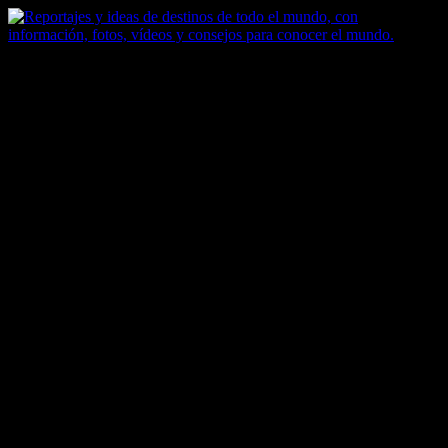
Saltar
al
contenido
Zoomdestinos
Reportajes y ideas de destinos de todo el mundo, con información,
fotos, vídeos y consejos para conocer el mundo.