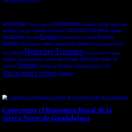
Temas más vistos
aerolineas
alojamientos
Asia
Andalucía
Andorra
Africa
Alemania
Austria
Destinos
CRUCEROS
Cataluña
Canarias
emirates
Barcelona
Corporativo
España
escapadas
Francia
Estados Unidos
Europa
Eslovenia
Hoteles
Islas Baleares
Illes Balears
Islas canarias
Italia
Inglaterra
Islandia
Noticias Turismo
Madrid
libros
Ofertas Vuelos
Parque de
Reportajes
Portugal
Rutas
Sur
Parques Temáticos y de Animales
Animales
Turismo
América
Turismo en Bicicleta
Turismo Histórico
USA
Vacaciones
viajes
Vuelos
Últimas Novedades
Conocemos el Románico Rural de la
Sierra Norte de Guadalajara
08/08/2026
Desactivado