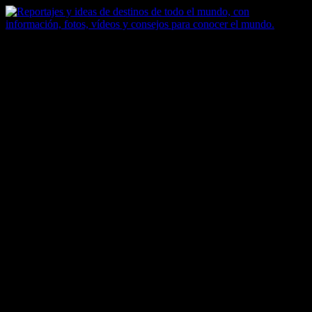
Saltar
al
contenido
Zoomdestinos
Reportajes y ideas de destinos de todo el mundo, con información,
fotos, vídeos y consejos para conocer el mundo.