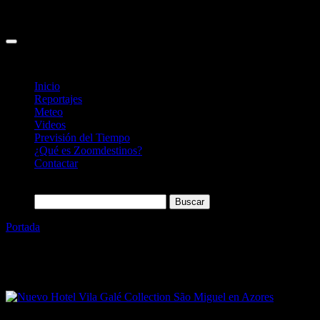
Inicio
Reportajes
Meteo
Videos
Previsión del Tiempo
¿Qué es Zoomdestinos?
Contactar
Buscar:
Portada
»
Vila Galé
Etiqueta:
Vila Galé
04/10/2023
Desactivado