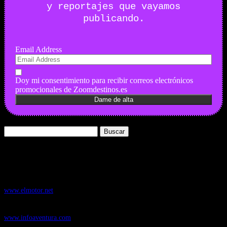
y reportajes que vayamos
publicando.
Email Address
Doy mi consentimiento para recibir correos electrónicos
promocionales de Zoomdestinos.es
Buscar:
Nuestros Portales:
ElMotor.net
, revista digital del mundo del automóvil, con noticias,
novedades y pruebas de coches
www.elmotor.net
Infoaventura.com
, Las noticias, novedades de producto y test de material
de Senderismo, Trail Running y BTT
www.infoaventura.com
Motosonline.net
, revista digital de Motociclismo, con noticias, novedades y