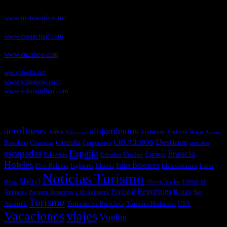
pruebas de Motos
www.motosonline.net
CasaActual.com
, Revista Digital de Life Style
www.casaactual.com
Cucaboo.com
, Revista Digital de Puericultura e infantil
www.cucaboo.com
Soloski.net
, Red de Portales web sobre deportes de invierno
ww.soloski.net
www.solosnow.com
www.solonordico.com
Temas más vistos
aerolineas
alojamientos
Asia
Andalucía
Andorra
Africa
Alemania
Austria
Destinos
CRUCEROS
Cataluña
Canarias
emirates
Barcelona
Corporativo
España
escapadas
Francia
Estados Unidos
Europa
Eslovenia
Hoteles
Islas Baleares
Illes Balears
Islas canarias
Italia
Inglaterra
Islandia
Noticias Turismo
Madrid
libros
Ofertas Vuelos
Parque de
Reportajes
Portugal
Rutas
Sur
Parques Temáticos y de Animales
Animales
Turismo
América
Turismo en Bicicleta
Turismo Histórico
USA
Vacaciones
viajes
Vuelos