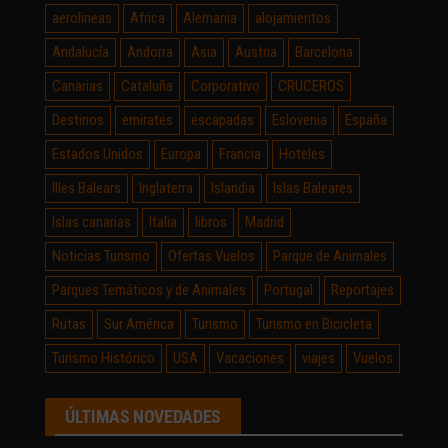
aerolineas
Africa
Alemania
alojamientos
Andalucía
Andorra
Asia
Austria
Barcelona
Canarias
Cataluña
Corporativo
CRUCEROS
Destinos
emirates
escapadas
Eslovenia
España
Estados Unidos
Europa
Francia
Hoteles
Illes Balears
Inglaterra
Islandia
Islas Baleares
Islas canarias
Italia
libros
Madrid
Noticias Turismo
Ofertas Vuelos
Parque de Animales
Parques Temáticos y de Animales
Portugal
Reportajes
Rutas
Sur América
Turismo
Turismo en Bicicleta
Turismo Histórico
USA
Vacaciones
viajes
Vuelos
ÚLTIMAS NOVEDADES