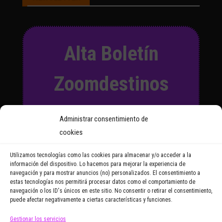
Alta Boletín
Zoomdestinos
Suscríbete a nuestro Boletín
Administrar consentimiento de
y recibirás regularmente las
cookies
noticias y reportajes que
vayamos publicando.
Utilizamos tecnologías como las cookies para almacenar y/o acceder a la
información del dispositivo. Lo hacemos para mejorar la experiencia de
navegación y para mostrar anuncios (no) personalizados. El consentimiento a
Email Address
estas tecnologías nos permitirá procesar datos como el comportamiento de
navegación o los ID's únicos en este sitio. No consentir o retirar el consentimiento,
puede afectar negativamente a ciertas características y funciones.
Gestionar los servicios