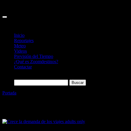
Inicio
Reportajes
Meteo
Videos
Previsión del Tiempo
¿Qué es Zoomdestinos?
Contactar
Buscar:
Portada
»
Viajes Adult Only
Etiqueta:
Viajes Adult Only
21/07/2021
Desactivado