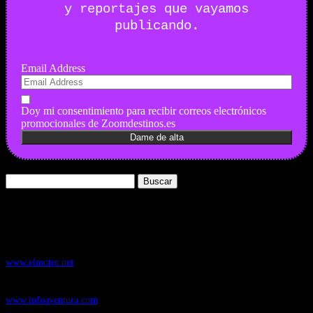
y reportajes que vayamos
publicando.
Email Address
Doy mi consentimiento para recibir correos electrónicos
promocionales de Zoomdestinos.es
Buscar:
Nuestros Portales:
ElMotor.net
, revista digital del mundo del automóvil, con noticias,
novedades y pruebas de coches
www.elmotor.net
Infoaventura.com
, Las noticias, novedades de producto y test de material
de Senderismo, Trail Running y BTT
www.infoaventura.com
Motosonline.net
, revista digital de Motociclismo, con noticias, novedades y