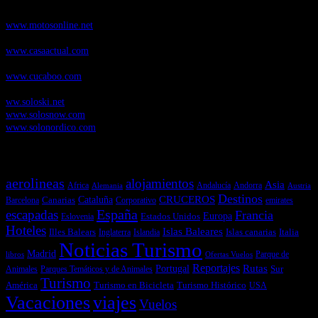
pruebas de Motos
www.motosonline.net
CasaActual.com
, Revista Digital de Life Style
www.casaactual.com
Cucaboo.com
, Revista Digital de Puericultura e infantil
www.cucaboo.com
Soloski.net
, Red de Portales web sobre deportes de invierno
ww.soloski.net
www.solosnow.com
www.solonordico.com
Temas más vistos
aerolineas
alojamientos
Asia
Andalucía
Andorra
Africa
Alemania
Austria
Destinos
CRUCEROS
Cataluña
Canarias
emirates
Barcelona
Corporativo
España
escapadas
Francia
Estados Unidos
Europa
Eslovenia
Hoteles
Islas Baleares
Illes Balears
Islas canarias
Italia
Inglaterra
Islandia
Noticias Turismo
Madrid
libros
Ofertas Vuelos
Parque de
Reportajes
Portugal
Rutas
Sur
Parques Temáticos y de Animales
Animales
Turismo
América
Turismo en Bicicleta
Turismo Histórico
USA
Vacaciones
viajes
Vuelos