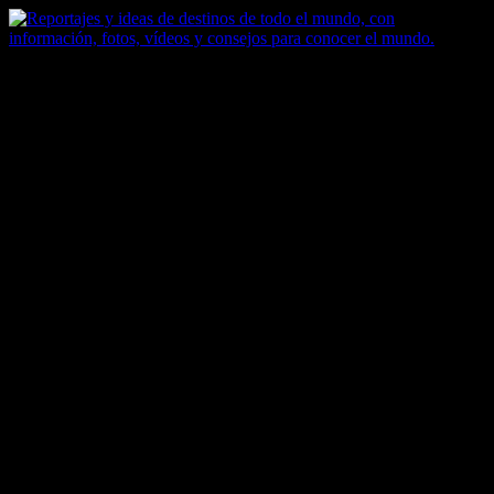
Saltar
al
contenido
Zoomdestinos
Reportajes y ideas de destinos de todo el mundo, con información,
fotos, vídeos y consejos para conocer el mundo.