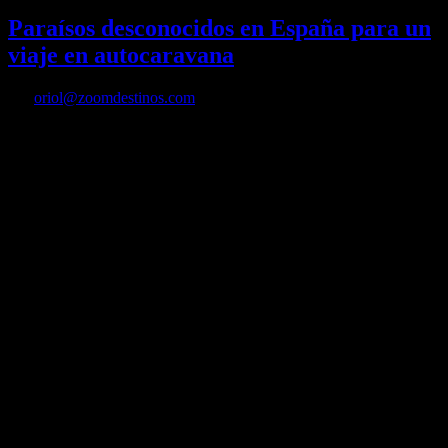
Paraísos desconocidos en España para un
viaje en autocaravana
Por
oriol@zoomdestinos.com
Paraísos desconocidos en España para un viaje en autocaravana