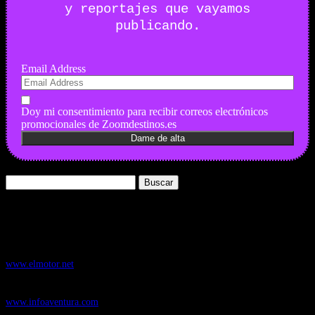
y reportajes que vayamos
publicando.
Email Address
Doy mi consentimiento para recibir correos electrónicos
promocionales de Zoomdestinos.es
Buscar:
Nuestros Portales:
ElMotor.net
, revista digital del mundo del automóvil, con noticias,
novedades y pruebas de coches
www.elmotor.net
Infoaventura.com
, Las noticias, novedades de producto y test de material
de Senderismo, Trail Running y BTT
www.infoaventura.com
Motosonline.net
, revista digital de Motociclismo, con noticias, novedades y