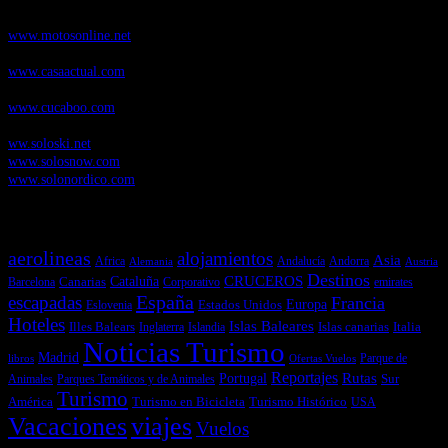
pruebas de Motos
www.motosonline.net
CasaActual.com
, Revista Digital de Life Style
www.casaactual.com
Cucaboo.com
, Revista Digital de Puericultura e infantil
www.cucaboo.com
Soloski.net
, Red de Portales web sobre deportes de invierno
ww.soloski.net
www.solosnow.com
www.solonordico.com
Temas más vistos
aerolineas
alojamientos
Asia
Andalucía
Andorra
Africa
Alemania
Austria
Destinos
CRUCEROS
Cataluña
Canarias
emirates
Barcelona
Corporativo
España
escapadas
Francia
Estados Unidos
Europa
Eslovenia
Hoteles
Islas Baleares
Illes Balears
Islas canarias
Italia
Inglaterra
Islandia
Noticias Turismo
Madrid
libros
Ofertas Vuelos
Parque de
Reportajes
Portugal
Rutas
Sur
Parques Temáticos y de Animales
Animales
Turismo
América
Turismo en Bicicleta
Turismo Histórico
USA
Vacaciones
viajes
Vuelos