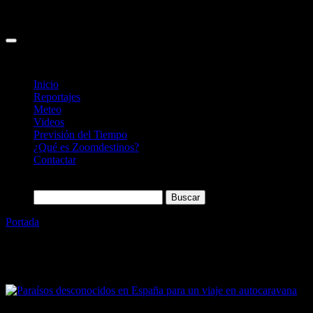
Inicio
Reportajes
Meteo
Videos
Previsión del Tiempo
¿Qué es Zoomdestinos?
Contactar
Buscar:
Portada
»
viajar en camper
Etiqueta:
viajar en camper
12/10/2022
Desactivado