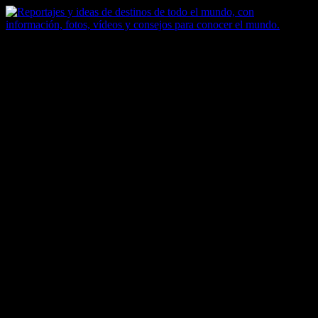
Saltar
al
contenido
Zoomdestinos
Reportajes y ideas de destinos de todo el mundo, con información,
fotos, vídeos y consejos para conocer el mundo.