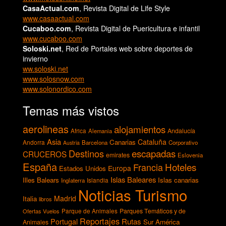
CasaActual.com
, Revista Digital de Life Style
www.casaactual.com
Cucaboo.com
, Revista Digital de Puericultura e infantil
www.cucaboo.com
Soloski.net
, Red de Portales web sobre deportes de
invierno
ww.soloski.net
www.solosnow.com
www.solonordico.com
Temas más vistos
aerolineas
alojamientos
Andalucía
Africa
Alemania
Asia
Cataluña
Canarias
Andorra
Barcelona
Corporativo
Austria
escapadas
Destinos
CRUCEROS
emirates
Eslovenia
España
Hoteles
Francia
Europa
Estados Unidos
Islas Baleares
Illes Balears
Islas canarias
Inglaterra
Islandia
Noticias Turismo
Madrid
Italia
libros
Parques Temáticos y de
Ofertas Vuelos
Parque de Animales
Reportajes
Rutas
Portugal
Sur América
Animales