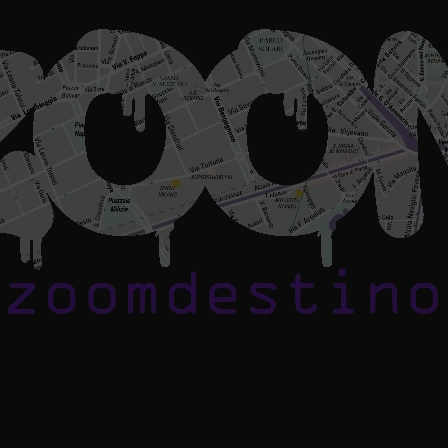
Zoomdestinos
Reportajes y
ideas de
destinos de
todo el
mundo, con
información,