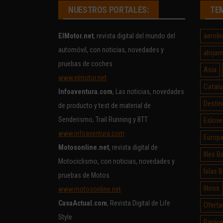
NUESTROS PORTALES:
TE
aeroli
ElMotor.net
, revista digital del mundo del
automóvil, con noticias, novedades y
alojam
pruebas de coches
Asia
www.elmotor.net
Catalu
Infoaventura.com
, Las noticias, novedades
Destin
de producto y test de material de
Senderismo, Trail Running y BTT
Eslove
www.infoaventura.com
Europ
Motosonline.net
, revista digital de
Illes B
Motociclismo, con noticias, novedades y
Islas 
pruebas de Motos
libros
www.motosonline.net
CasaActual.com
, Revista Digital de Life
Oferta
Style
Parque