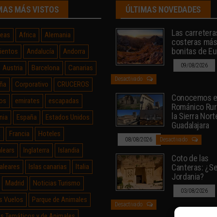
MAS MÁS VISTOS
ÚLTIMAS NOVEDADES
Las carretera
neas
Africa
Alemania
costeras má
bonitas de E
ientos
Andalucía
Andorra
09/08/2026
Austria
Barcelona
Canarias
Desactivado
ña
Corporativo
CRUCEROS
Conocemos e
os
emirates
escapadas
Románico Rur
la Sierra Nort
nia
España
Estados Unidos
Guadalajara
a
Francia
Hoteles
08/08/2026
Desactivado
alears
Inglaterra
Islandia
Coto de las
Baleares
Islas canarias
Italia
Canteras: ¿Sev
Jordania?
Madrid
Noticias Turismo
03/08/2026
s Vuelos
Parque de Animales
Desactivado
s Temáticos y de Animales