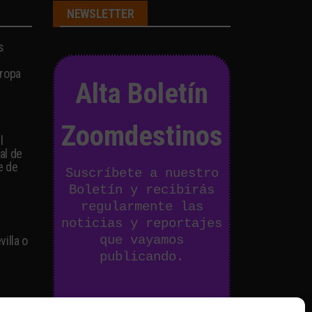
NEWSLETTER
s
s
uropa
Alta Boletín
Zoomdestinos
l
al de
e de
Suscríbete a nuestro
Boletín y recibirás
regularmente las
noticias y reportajes
que vayamos
illa o
publicando.
Email Address