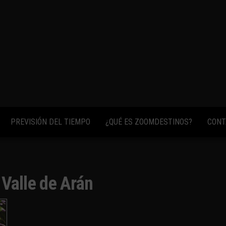
fotos,
vídeos y
consejos
para
conocer el
mundo.
PREVISIÓN DEL TIEMPO
¿QUÉ ES ZOOMDESTINOS?
CONT
:
Valle de Arán