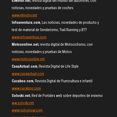
ElMotor.net
, revista digital del mundo del automóvil, con
noticias, novedades y pruebas de coches
www.elmotor.net
Infoaventura.com
, Las noticias, novedades de producto y
test de material de Senderismo, Trail Running y BTT
www.infoaventura.com
Motosonline.net
, revista digital de Motociclismo, con
noticias, novedades y pruebas de Motos
www.motosonline.net
CasaActual.com
, Revista Digital de Life Style
www.casaactual.com
Cucaboo.com
, Revista Digital de Puericultura e infantil
www.cucaboo.com
Soloski.net
, Red de Portales web sobre deportes de invierno
ww.soloski.net
www.solosnow.com