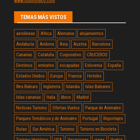
www.solonordico.com
TEMAS MÁS VISTOS
aerolineas
Africa
Alemania
alojamientos
Andalucía
Andorra
Asia
Austria
Barcelona
Canarias
Cataluña
Corporativo
CRUCEROS
Destinos
emirates
escapadas
Eslovenia
España
Estados Unidos
Europa
Francia
Hoteles
Illes Balears
Inglaterra
Islandia
Islas Baleares
Islas canarias
Italia
libros
Madrid
Noticias Turismo
Ofertas Vuelos
Parque de Animales
Parques Temáticos y de Animales
Portugal
Reportajes
Rutas
Sur América
Turismo
Turismo en Bicicleta
Turismo Histórico
USA
Vacaciones
viajes
Vuelos