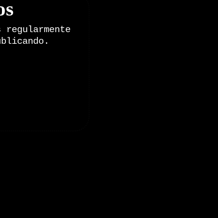
os
s regularmente
ublicando.
onales de Zoomdestinos.es
es y pruebas de coches
 de Senderismo, Trail Running y BTT
y pruebas de Motos