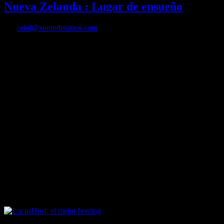
Nueva Zelanda : Lugar de ensueño
Por
oriol@zoomdestinos.com
Wellington es el nombre de la capital de Nueva Zelanda. Un país de e
dotan a esa tierra de enorme belleza, son muchas de las cualidades por