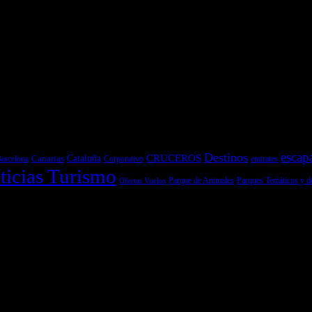
escap
Destinos
CRUCEROS
Cataluña
Canarias
emirates
arcelona
Corporativo
ticias Turismo
Parques Temáticos y d
Ofertas Vuelos
Parque de Animales