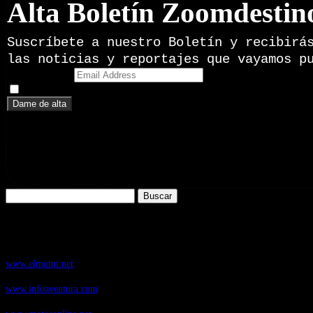
Alta Boletín Zoomdestin
Suscríbete a nuestro Boletín y recibirá
las noticias y reportajes que vayamos p
Email Address
Doy mi consentimiento para recibir correos electrónicos promoci
Buscar:
Nuestros Portales:
ElMotor.net
, revista digital del mundo del automóvil, con noticias, novedad
www.elmotor.net
Infoaventura.com
, Las noticias, novedades de producto y test de material
www.infoaventura.com
Motosonline.net
, revista digital de Motociclismo, con noticias, novedades 