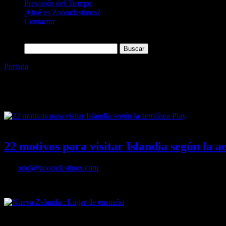
Previsión del Tiempo
¿Qué es Zoomdestinos?
Contactar
Buscar:
Portada
»
travel
Etiqueta:
travel
15/10/2021
Desactivado
22 motivos para visitar Islandia según la a
Por
oriol@zoomdestinos.com
22 motivos para visitar Islandia según la aerolínea Play
01/01/2011
Desactivado