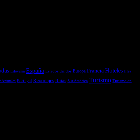
España
adas
Hoteles
Francia
Estados Unidos
Europa
Illes
Eslovenia
Turismo
Reportajes
Portugal
Rutas
Sur América
Turismo en
e Animales