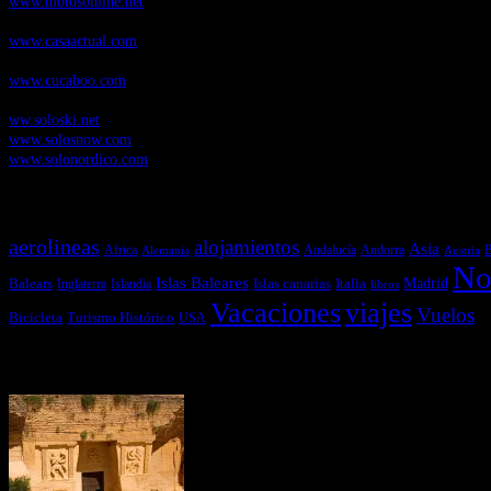
www.motosonline.net
CasaActual.com
, Revista Digital de Life Style
www.casaactual.com
Cucaboo.com
, Revista Digital de Puericultura e infantil
www.cucaboo.com
Soloski.net
, Red de Portales web sobre deportes de invierno
ww.soloski.net
www.solosnow.com
www.solonordico.com
Temas más vistos
aerolineas
alojamientos
Asia
Andalucía
Andorra
Africa
Alemania
B
Austria
No
Islas Baleares
Balears
Islas canarias
Italia
Madrid
Inglaterra
Islandia
libros
Vacaciones
viajes
Vuelos
Bicicleta
Turismo Histórico
USA
Últimas Novedades