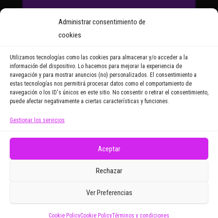
Suscríbete a nuestro Boletín
Administrar consentimiento de
y recibirás regularmente las
cookies
noticias y reportajes que
vayamos publicando.
Utilizamos tecnologías como las cookies para almacenar y/o acceder a la
información del dispositivo. Lo hacemos para mejorar la experiencia de
navegación y para mostrar anuncios (no) personalizados. El consentimiento a
Email Address
estas tecnologías nos permitirá procesar datos como el comportamiento de
navegación o los ID's únicos en este sitio. No consentir o retirar el consentimiento,
puede afectar negativamente a ciertas características y funciones.
Gestionar los servicios
Doy mi consentimiento para recibir correos
electrónicos promocionales de Zoomdestinos.es
Aceptar
Rechazar
Ver Preferencias
Cookie Policy
Cookie Policy
Términos y condiciones
Funciona gracias a
WordPress
|
Tema:
Envo Magazine