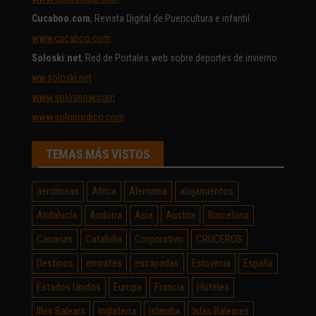
Cucaboo.com
, Revista Digital de Puericultura e infantil
www.cucaboo.com
Soloski.net
, Red de Portales web sobre deportes de invierno
ww.soloski.net
www.solosnow.com
www.solonordico.com
TEMAS MÁS VISTOS
aerolineas
Africa
Alemania
alojamientos
Andalucía
Andorra
Asia
Austria
Barcelona
Canarias
Cataluña
Corporativo
CRUCEROS
Destinos
emirates
escapadas
Eslovenia
España
Estados Unidos
Europa
Francia
Hoteles
Illes Balears
Inglaterra
Islandia
Islas Baleares