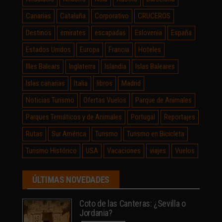
Canarias
Cataluña
Corporativo
CRUCEROS
Destinos
emirates
escapadas
Eslovenia
España
Estados Unidos
Europa
Francia
Hoteles
Illes Balears
Inglaterra
Islandia
Islas Baleares
Islas canarias
Italia
libros
Madrid
Noticias Turismo
Ofertas Vuelos
Parque de Animales
Parques Temáticos y de Animales
Portugal
Reportajes
Rutas
Sur América
Turismo
Turismo en Bicicleta
Turismo Histórico
USA
Vacaciones
viajes
Vuelos
ÚLTIMAS NOVEDADES
Coto de las Canteras: ¿Sevilla o
Jordania?