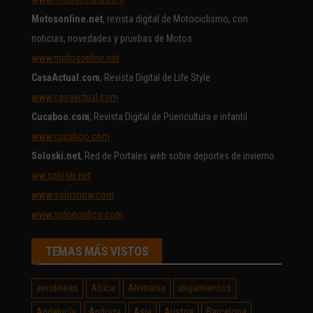
Motosonline.net
, revista digital de Motociclismo, con
noticias, novedades y pruebas de Motos
www.motosonline.net
CasaActual.com
, Revista Digital de Life Style
www.casaactual.com
Cucaboo.com
, Revista Digital de Puericultura e infantil
www.cucaboo.com
Soloski.net
, Red de Portales web sobre deportes de invierno
ww.soloski.net
www.solosnow.com
www.solonordico.com
TEMAS MÁS VISTOS
aerolineas
Africa
Alemania
alojamientos
Andalucía
Andorra
Asia
Austria
Barcelona