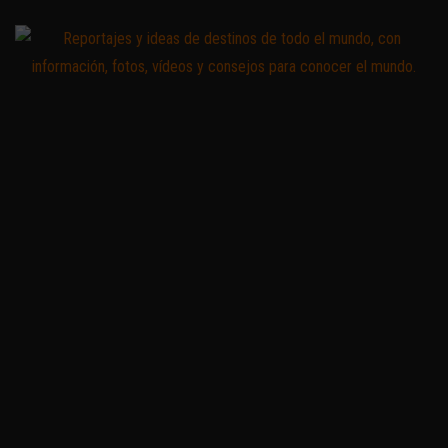
Saltar
al
contenido
Zoomdestinos
Reportajes y
ideas de
destinos de
todo el
mundo, con
información,
fotos,
vídeos y
consejos
para
conocer el
mundo.