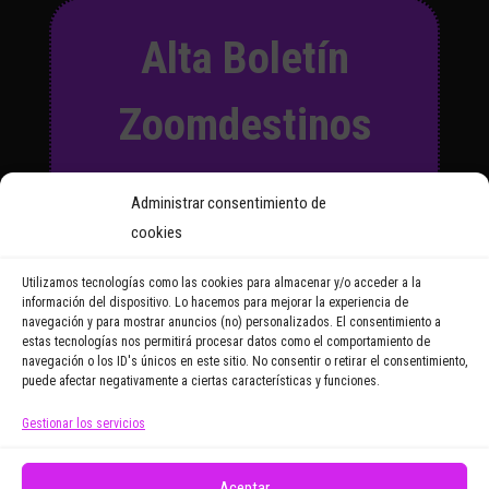
Alta Boletín
Zoomdestinos
Suscríbete a nuestro Boletín
Administrar consentimiento de
y recibirás regularmente las
cookies
noticias y reportajes que
vayamos publicando.
Utilizamos tecnologías como las cookies para almacenar y/o acceder a la
información del dispositivo. Lo hacemos para mejorar la experiencia de
navegación y para mostrar anuncios (no) personalizados. El consentimiento a
Email Address
estas tecnologías nos permitirá procesar datos como el comportamiento de
navegación o los ID's únicos en este sitio. No consentir o retirar el consentimiento,
puede afectar negativamente a ciertas características y funciones.
Gestionar los servicios
Doy mi consentimiento para recibir correos
electrónicos promocionales de Zoomdestinos.es
Aceptar