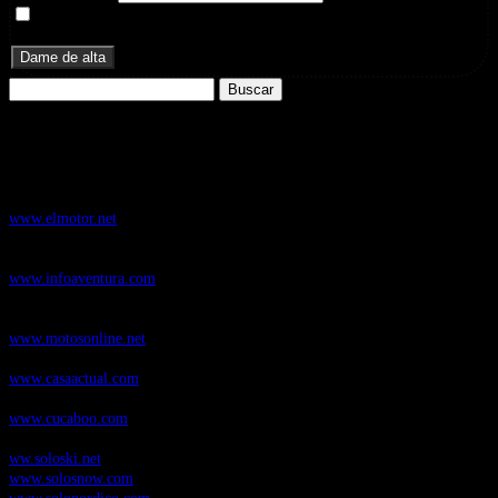
Doy mi consentimiento para recibir correos electrónicos
promocionales de Zoomdestinos.es
Buscar:
Nuestros Portales:
ElMotor.net
, revista digital del mundo del automóvil, con noticias,
novedades y pruebas de coches
www.elmotor.net
Infoaventura.com
, Las noticias, novedades de producto y test de material
de Senderismo, Trail Running y BTT
www.infoaventura.com
Motosonline.net
, revista digital de Motociclismo, con noticias, novedades y
pruebas de Motos
www.motosonline.net
CasaActual.com
, Revista Digital de Life Style
www.casaactual.com
Cucaboo.com
, Revista Digital de Puericultura e infantil
www.cucaboo.com
Soloski.net
, Red de Portales web sobre deportes de invierno
ww.soloski.net
www.solosnow.com
www.solonordico.com