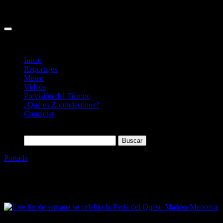
Inicio
Reportajes
Meteo
Videos
Previsión del Tiempo
¿Qué es Zoomdestinos?
Contactar
Buscar:
Portada
»
Maó
Etiqueta:
Maó
18/10/2022
Desactivado