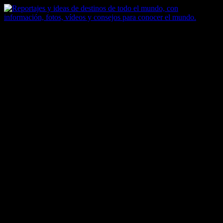
Saltar
al
contenido
Zoomdestinos
Reportajes y ideas de destinos de todo el mundo, con información,
fotos, vídeos y consejos para conocer el mundo.