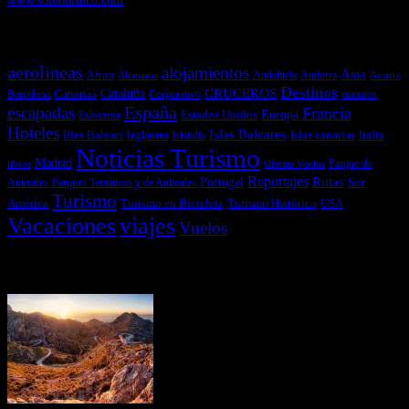
Temas más vistos
aerolineas
alojamientos
Asia
Andalucía
Andorra
Africa
Alemania
Austria
Destinos
CRUCEROS
Cataluña
Canarias
emirates
Barcelona
Corporativo
España
escapadas
Francia
Estados Unidos
Europa
Eslovenia
Hoteles
Islas Baleares
Illes Balears
Islas canarias
Italia
Inglaterra
Islandia
Noticias Turismo
Madrid
libros
Ofertas Vuelos
Parque de
Reportajes
Portugal
Rutas
Sur
Parques Temáticos y de Animales
Animales
Turismo
América
Turismo en Bicicleta
Turismo Histórico
USA
Vacaciones
viajes
Vuelos
Últimas Novedades