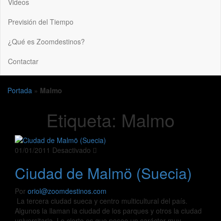
Videos
Previsión del Tiempo
¿Qué es Zoomdestinos?
Contactar
Portada
»
Malmo
Etiqueta:
Malmo
01/01/2011
Desactivado
Ciudad de Malmö (Suecia)
Por
oriol@zoomdestinos.com
La tercera ciudad sueca y centro multicultural del país.
Algunos la llaman la ciudad de los parques y otros la ciudad
universitaria. Lo cierto es que posee un carácter muy