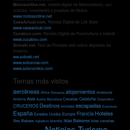
Motosonline.net
, revista digital de Motociclismo, con
noticias, novedades y pruebas de Motos
www.motosonline.net
CasaActual.com
, Revista Digital de Life Style
www.casaactual.com
Cucaboo.com
, Revista Digital de Puericultura e infantil
www.cucaboo.com
Soloski.net
, Red de Portales web sobre deportes de
invierno
ww.soloski.net
www.solosnow.com
www.solonordico.com
Temas más vistos
aerolineas
alojamientos
Andalucía
Africa
Alemania
Asia
Cataluña
Canarias
Andorra
Barcelona
Corporativo
Austria
escapadas
Destinos
CRUCEROS
emirates
Eslovenia
España
Hoteles
Francia
Europa
Estados Unidos
Islas Baleares
Illes Balears
Islas canarias
Inglaterra
Islandia
Noticias Turismo