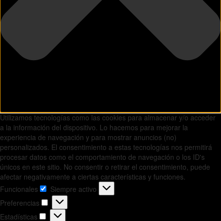
Utilizamos tecnologías como las cookies para almacenar y/o acceder
a la información del dispositivo. Lo hacemos para mejorar la
experiencia de navegación y para mostrar anuncios (no)
personalizados. El consentimiento a estas tecnologías nos permitirá
procesar datos como el comportamiento de navegación o los ID's
únicos en este sitio. No consentir o retirar el consentimiento, puede
afectar negativamente a ciertas características y funciones.
Funcionales
Siempre activo
Funcionales
Preferencias
Preferencias
Estadísticas