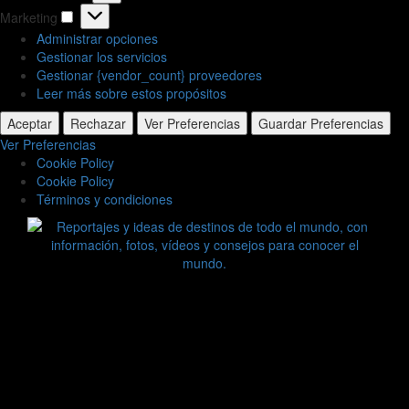
Estadísticas
Marketing
Marketing
Administrar opciones
Gestionar los servicios
Gestionar {vendor_count} proveedores
Leer más sobre estos propósitos
Aceptar
Rechazar
Ver Preferencias
Guardar Preferencias
Ver Preferencias
Cookie Policy
Cookie Policy
Términos y condiciones
Saltar
al
contenido
Zoomdestinos
Reportajes y ideas de destinos de todo el mundo, con
información, fotos, vídeos y consejos para conocer el mundo.