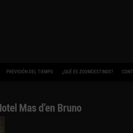
fotos,
vídeos y
consejos
para
conocer el
mundo.
PREVISIÓN DEL TIEMPO
¿QUÉ ES ZOOMDESTINOS?
CONT
otel Mas d’en Bruno