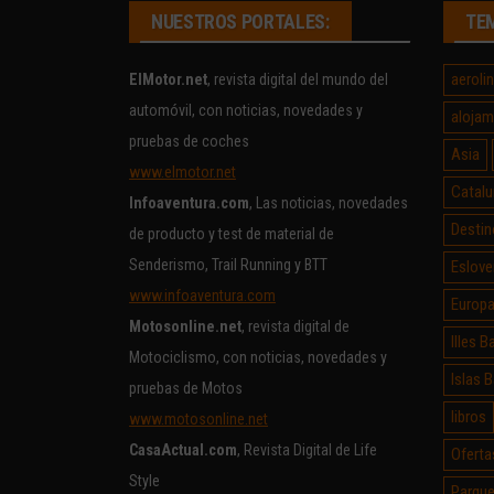
NUESTROS PORTALES:
TE
aeroli
ElMotor.net
, revista digital del mundo del
automóvil, con noticias, novedades y
alojam
pruebas de coches
Asia
www.elmotor.net
Catalu
Infoaventura.com
, Las noticias, novedades
Destin
de producto y test de material de
Senderismo, Trail Running y BTT
Eslove
www.infoaventura.com
Europ
Motosonline.net
, revista digital de
Illes B
Motociclismo, con noticias, novedades y
Islas 
pruebas de Motos
libros
www.motosonline.net
CasaActual.com
, Revista Digital de Life
Oferta
Style
Parque