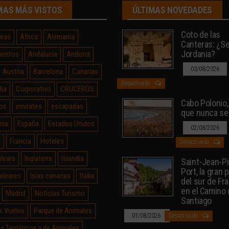
MAS MÁS VISTOS
ÚLTIMAS NOVEDADES
Coto de las
neas
Africa
Alemania
Canteras: ¿Sev
Jordania?
ientos
Andalucía
Andorra
03/08/2026
Austria
Barcelona
Canarias
Desactivado
ña
Corporativo
CRUCEROS
Cabo Polonio, 
os
emirates
escapadas
que nunca se
nia
España
Estados Unidos
02/08/2026
a
Francia
Hoteles
Desactivado
alears
Inglaterra
Islandia
Saint-Jean-P
Port, la gran 
Baleares
Islas canarias
Italia
del sur de Fr
en el Camino
Madrid
Noticias Turismo
Santiago
s Vuelos
Parque de Animales
01/08/2026
Desactivado
s Temáticos y de Animales