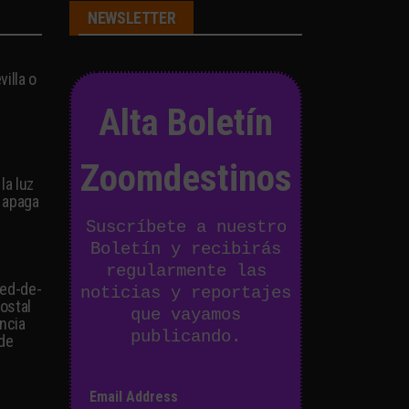
NEWSLETTER
illa o
Alta Boletín
Zoomdestinos
la luz
 apaga
Suscríbete a nuestro
Boletín y recibirás
regularmente las
ied-de-
noticias y reportajes
postal
que vayamos
ancia
publicando.
 de
Email Address