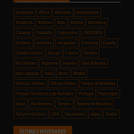
aerolineas
Africa
Alemania
alojamientos
Andalucía
Andorra
Asia
Austria
Barcelona
Canarias
Cataluña
Corporativo
CRUCEROS
Destinos
emirates
escapadas
Eslovenia
España
Estados Unidos
Europa
Francia
Hoteles
Illes Balears
Inglaterra
Islandia
Islas Baleares
Islas canarias
Italia
libros
Madrid
Noticias Turismo
Ofertas Vuelos
Parque de Animales
Parques Temáticos y de Animales
Portugal
Reportajes
Rutas
Sur América
Turismo
Turismo en Bicicleta
Turismo Histórico
USA
Vacaciones
viajes
Vuelos
ÚLTIMAS NOVEDADES