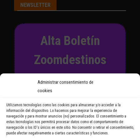
NEWSLETTER
Alta Boletín
Zoomdestinos
Suscríbete a nuestro Boletín
Administrar consentimiento de
y recibirás regularmente las
cookies
noticias y reportajes que
vayamos publicando.
Utilizamos tecnologías como las cookies para almacenar y/o acceder a la
información del dispositivo. Lo hacemos para mejorar la experiencia de
navegación y para mostrar anuncios (no) personalizados. El consentimiento a
Email Address
estas tecnologías nos permitirá procesar datos como el comportamiento de
navegación o los ID's únicos en este sitio. No consentir o retirar el consentimiento,
puede afectar negativamente a ciertas características y funciones.