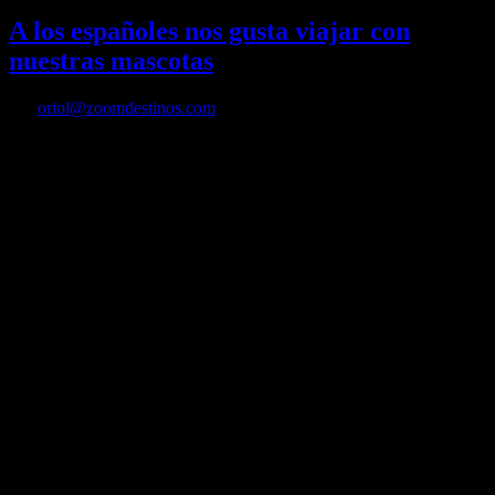
A los españoles nos gusta viajar con
nuestras mascotas
Por
oriol@zoomdestinos.com
A los españoles nos gusta viajar con nuestras mascotas