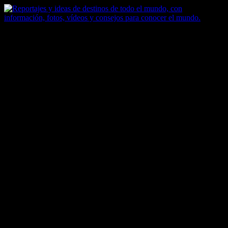
Saltar
al
contenido
Zoomdestinos
Reportajes y ideas de destinos de todo el mundo, con información,
fotos, vídeos y consejos para conocer el mundo.