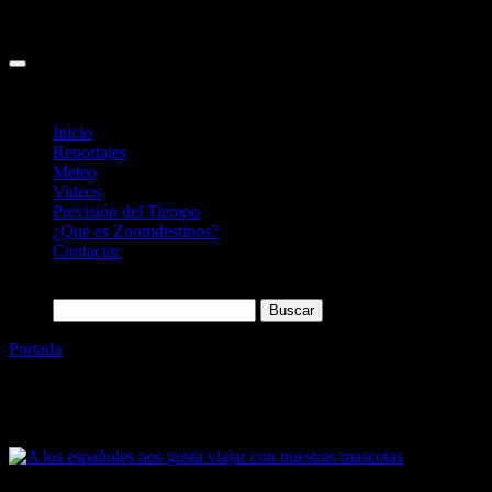
Inicio
Reportajes
Meteo
Videos
Previsión del Tiempo
¿Qué es Zoomdestinos?
Contactar
Buscar:
Portada
»
Edreams
Etiqueta:
Edreams
22/09/2021
Desactivado