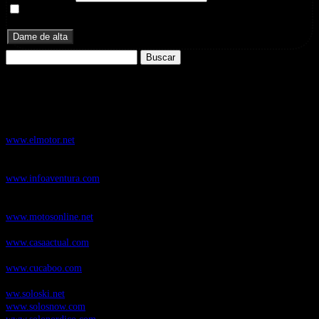
Doy mi consentimiento para recibir correos electrónicos
promocionales de Zoomdestinos.es
Buscar:
Nuestros Portales:
ElMotor.net
, revista digital del mundo del automóvil, con noticias,
novedades y pruebas de coches
www.elmotor.net
Infoaventura.com
, Las noticias, novedades de producto y test de material
de Senderismo, Trail Running y BTT
www.infoaventura.com
Motosonline.net
, revista digital de Motociclismo, con noticias, novedades y
pruebas de Motos
www.motosonline.net
CasaActual.com
, Revista Digital de Life Style
www.casaactual.com
Cucaboo.com
, Revista Digital de Puericultura e infantil
www.cucaboo.com
Soloski.net
, Red de Portales web sobre deportes de invierno
ww.soloski.net
www.solosnow.com
www.solonordico.com