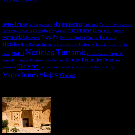
Temas más vistos
aerolineas
alojamientos
Asia
Andalucía
Andorra
Africa
Alemania
Austria
Destinos
CRUCEROS
Cataluña
Canarias
emirates
Barcelona
Corporativo
España
escapadas
Francia
Estados Unidos
Europa
Eslovenia
Hoteles
Islas Baleares
Illes Balears
Islas canarias
Italia
Inglaterra
Islandia
Noticias Turismo
Madrid
libros
Ofertas Vuelos
Parque de
Reportajes
Portugal
Rutas
Sur
Parques Temáticos y de Animales
Animales
Turismo
América
Turismo en Bicicleta
Turismo Histórico
USA
Vacaciones
viajes
Vuelos
Últimas Novedades