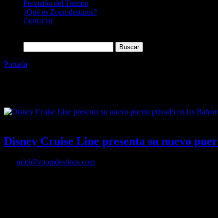
Previsión del Tiempo
¿Qué es Zoomdestinos?
Contactar
Buscar:
Portada
»
Disney Cruise Line
Etiqueta:
Disney Cruise Line
26/06/2024
Desactivado
Disney Cruise Line presenta su nuevo pue
Por
oriol@zoomdestinos.com
Disney Cruise Line presenta su nuevo puerto privado en las Bahama