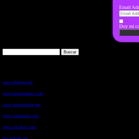
Email Add
Doy mi co
Buscar:
Nuestros Portales:
ElMotor.net
, revista digital del mundo del automóvil, con noticias, novedad
www.elmotor.net
Infoaventura.com
, Las noticias, novedades de producto y test de material
www.infoaventura.com
Motosonline.net
, revista digital de Motociclismo, con noticias, novedades 
www.motosonline.net
CasaActual.com
, Revista Digital de Life Style
www.casaactual.com
Cucaboo.com
, Revista Digital de Puericultura e infantil
www.cucaboo.com
Soloski.net
, Red de Portales web sobre deportes de invierno
ww.soloski.net