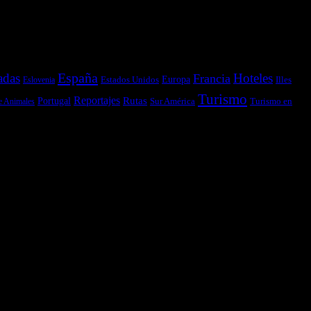
España
adas
Hoteles
Francia
Estados Unidos
Europa
Illes
Eslovenia
Turismo
Reportajes
Portugal
Rutas
Sur América
Turismo en
e Animales