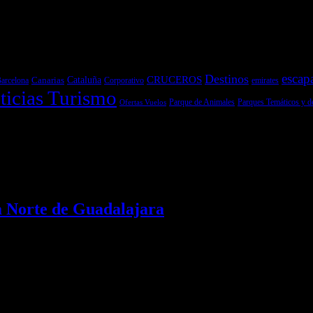
escap
Destinos
CRUCEROS
Cataluña
Canarias
emirates
arcelona
Corporativo
ticias Turismo
Parques Temáticos y d
Ofertas Vuelos
Parque de Animales
a Norte de Guadalajara