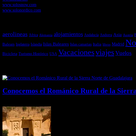
www.solosnow.com
www.solonordico.com
Temas más vistos
aerolineas
alojamientos
Asia
Andalucía
Andorra
Africa
Alemania
B
Austria
No
Islas Baleares
Balears
Islas canarias
Italia
Madrid
Inglaterra
Islandia
libros
Vacaciones
viajes
Vuelos
Bicicleta
Turismo Histórico
USA
Últimas Novedades
Conocemos el Románico Rural de la Sierr
08/08/2026
Desactivado