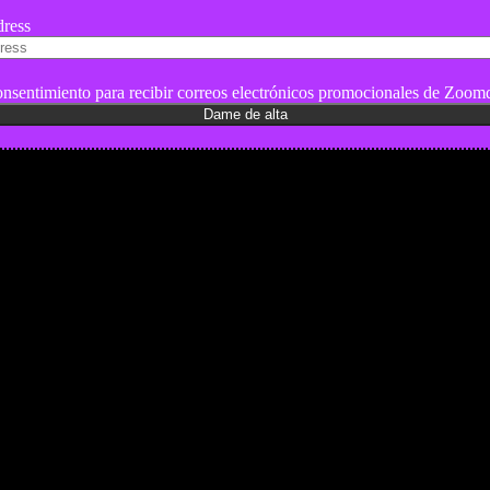
ress
nsentimiento para recibir correos electrónicos promocionales de Zoomd
es y pruebas de coches
 de Senderismo, Trail Running y BTT
y pruebas de Motos