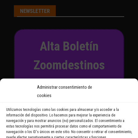
NEWSLETTER
Alta Boletín
Zoomdestinos
Suscríbete a nuestro Boletín
Administrar consentimiento de
y recibirás regularmente las
cookies
noticias y reportajes que
vayamos publicando.
Utilizamos tecnologías como las cookies para almacenar y/o acceder a la
información del dispositivo. Lo hacemos para mejorar la experiencia de
navegación y para mostrar anuncios (no) personalizados. El consentimiento a
Email Address
estas tecnologías nos permitirá procesar datos como el comportamiento de
navegación o los ID's únicos en este sitio. No consentir o retirar el consentimiento,
puede afectar negativamente a ciertas características y funciones.