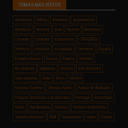
TEMAS MÁS VISTOS
aerolineas
Africa
Alemania
alojamientos
Andalucía
Andorra
Asia
Austria
Barcelona
Canarias
Cataluña
Corporativo
CRUCEROS
Destinos
emirates
escapadas
Eslovenia
España
Estados Unidos
Europa
Francia
Hoteles
Illes Balears
Inglaterra
Islandia
Islas Baleares
Islas canarias
Italia
libros
Madrid
Noticias Turismo
Ofertas Vuelos
Parque de Animales
Parques Temáticos y de Animales
Portugal
Reportajes
Rutas
Sur América
Turismo
Turismo en Bicicleta
Turismo Histórico
USA
Vacaciones
viajes
Vuelos