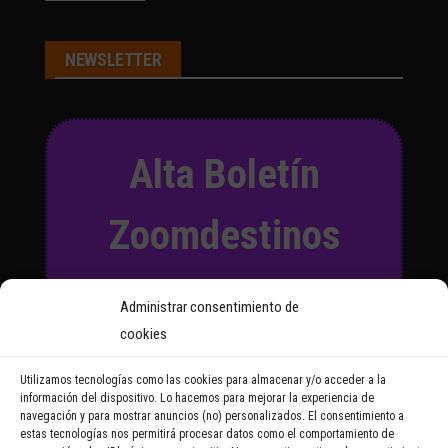
NEWSLETTER
Alta Boletín
Zoomdestinos
Suscríbete a nuestro Boletín
Administrar consentimiento de
y recibirás regularmente las
cookies
noticias y reportajes que
vayamos publicando.
Utilizamos tecnologías como las cookies para almacenar y/o acceder a la
información del dispositivo. Lo hacemos para mejorar la experiencia de
navegación y para mostrar anuncios (no) personalizados. El consentimiento a
Email Address
estas tecnologías nos permitirá procesar datos como el comportamiento de