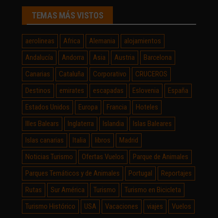
TEMAS MÁS VISTOS
aerolineas
Africa
Alemania
alojamientos
Andalucía
Andorra
Asia
Austria
Barcelona
Canarias
Cataluña
Corporativo
CRUCEROS
Destinos
emirates
escapadas
Eslovenia
España
Estados Unidos
Europa
Francia
Hoteles
Illes Balears
Inglaterra
Islandia
Islas Baleares
Islas canarias
Italia
libros
Madrid
Noticias Turismo
Ofertas Vuelos
Parque de Animales
Parques Temáticos y de Animales
Portugal
Reportajes
Rutas
Sur América
Turismo
Turismo en Bicicleta
Turismo Histórico
USA
Vacaciones
viajes
Vuelos