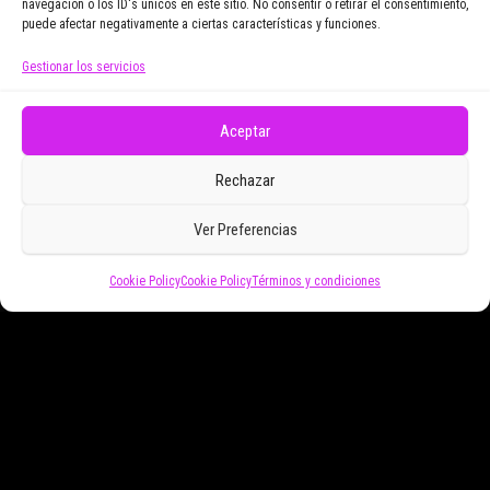
navegación o los ID's únicos en este sitio. No consentir o retirar el consentimiento,
puede afectar negativamente a ciertas características y funciones.
Gestionar los servicios
Doy mi consentimiento para recibir correos
electrónicos promocionales de Zoomdestinos.es
Aceptar
Rechazar
Ver Preferencias
Cookie Policy
Cookie Policy
Términos y condiciones
Funciona gracias a
WordPress
|
Tema:
Envo Magazine