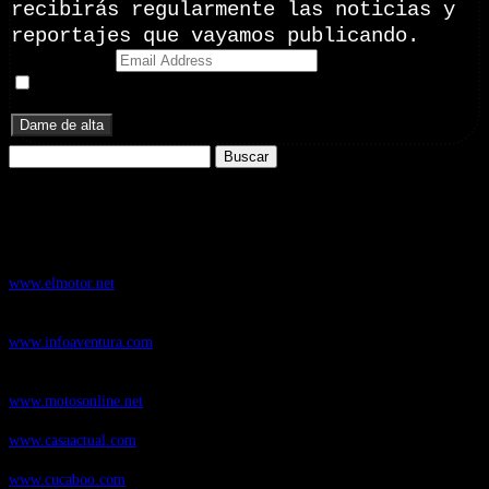
recibirás regularmente las noticias y
reportajes que vayamos publicando.
Email Address
Doy mi consentimiento para recibir correos electrónicos
promocionales de Zoomdestinos.es
Buscar:
Nuestros Portales:
ElMotor.net
, revista digital del mundo del automóvil, con noticias,
novedades y pruebas de coches
www.elmotor.net
Infoaventura.com
, Las noticias, novedades de producto y test de material
de Senderismo, Trail Running y BTT
www.infoaventura.com
Motosonline.net
, revista digital de Motociclismo, con noticias, novedades y
pruebas de Motos
www.motosonline.net
CasaActual.com
, Revista Digital de Life Style
www.casaactual.com
Cucaboo.com
, Revista Digital de Puericultura e infantil
www.cucaboo.com