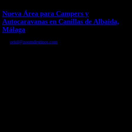
28/07/2021
Desactivado
Nueva Área para Campers y
Autocaravanas en Canillas de Albaida,
Málaga
Por
oriol@zoomdestinos.com
Nueva Área para Campers y Autocaravanas en Canillas de Albaida,
Málaga