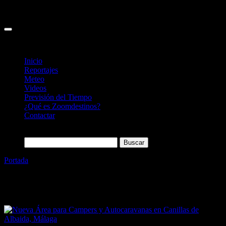
Inicio
Reportajes
Meteo
Videos
Previsión del Tiempo
¿Qué es Zoomdestinos?
Contactar
Buscar:
Portada
»
Área Camper
Etiqueta:
Área Camper