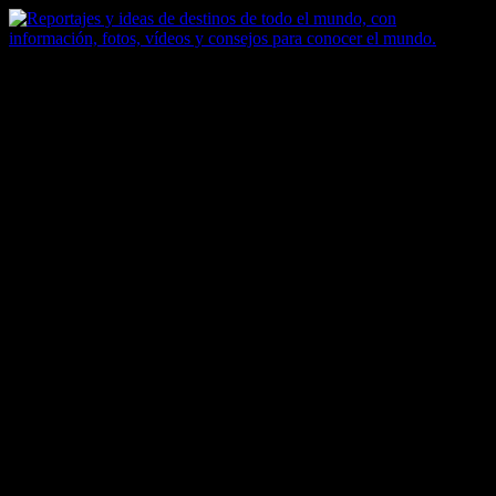
Saltar
al
contenido
Zoomdestinos
Reportajes y ideas de destinos de todo el mundo, con información,
fotos, vídeos y consejos para conocer el mundo.