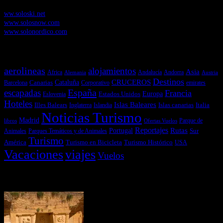
Soloski.net
, Red de Portales web sobre deportes de invierno
ww.soloski.net
www.solosnow.com
www.solonordico.com
Temas más vistos
aerolineas
alojamientos
Asia
Andalucía
Andorra
Africa
Alemania
Austria
Destinos
CRUCEROS
Cataluña
Canarias
emirates
Barcelona
Corporativo
España
escapadas
Francia
Estados Unidos
Europa
Eslovenia
Hoteles
Islas Baleares
Illes Balears
Islas canarias
Italia
Inglaterra
Islandia
Noticias Turismo
Madrid
libros
Ofertas Vuelos
Parque de
Reportajes
Portugal
Rutas
Sur
Parques Temáticos y de Animales
Animales
Turismo
América
Turismo en Bicicleta
Turismo Histórico
USA
Vacaciones
viajes
Vuelos
Últimas Novedades