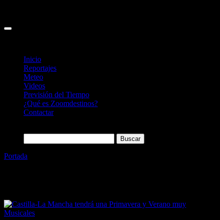
Inicio
Reportajes
Meteo
Videos
Previsión del Tiempo
¿Qué es Zoomdestinos?
Contactar
Buscar:
Portada
»
Ana Guerra
Etiqueta:
Ana Guerra