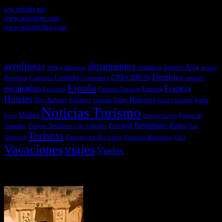
ww.soloski.net
www.solosnow.com
www.solonordico.com
Temas más vistos
aerolineas
alojamientos
Asia
Andalucía
Andorra
Africa
Alemania
Austria
Destinos
CRUCEROS
Cataluña
Canarias
emirates
Barcelona
Corporativo
España
escapadas
Francia
Estados Unidos
Europa
Eslovenia
Hoteles
Islas Baleares
Illes Balears
Islas canarias
Italia
Inglaterra
Islandia
Noticias Turismo
Madrid
libros
Ofertas Vuelos
Parque de
Reportajes
Portugal
Rutas
Sur
Parques Temáticos y de Animales
Animales
Turismo
América
Turismo en Bicicleta
Turismo Histórico
USA
Vacaciones
viajes
Vuelos
Últimas Novedades