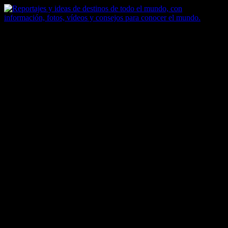
Saltar
al
contenido
Zoomdestinos
Reportajes y ideas de destinos de todo el mundo, con información,
fotos, vídeos y consejos para conocer el mundo.