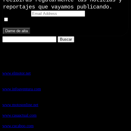
recibirás regularmente las noticias y
reportajes que vayamos publicando.
Email Address
Doy mi consentimiento para recibir correos electrónicos
promocionales de Zoomdestinos.es
Buscar:
Nuestros Portales:
ElMotor.net
, revista digital del mundo del automóvil, con noticias,
novedades y pruebas de coches
www.elmotor.net
Infoaventura.com
, Las noticias, novedades de producto y test de material
de Senderismo, Trail Running y BTT
www.infoaventura.com
Motosonline.net
, revista digital de Motociclismo, con noticias, novedades y
pruebas de Motos
www.motosonline.net
CasaActual.com
, Revista Digital de Life Style
www.casaactual.com
Cucaboo.com
, Revista Digital de Puericultura e infantil
www.cucaboo.com
Soloski.net
, Red de Portales web sobre deportes de invierno