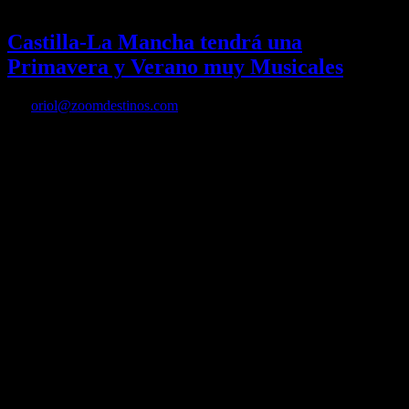
25/04/2022
Desactivado
Castilla-La Mancha tendrá una
Primavera y Verano muy Musicales
Por
oriol@zoomdestinos.com
Castilla-La Mancha anuncia la celebración de siete eventos
musicales gratuitos con artistas de primer nivel en distintos lugares
de la comunidad para festejar el 40 aniversario de su Estatuto