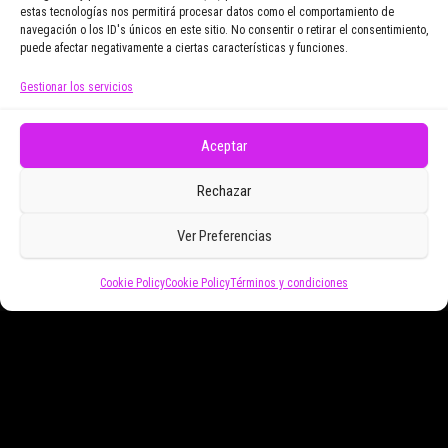
Email Address
estas tecnologías nos permitirá procesar datos como el comportamiento de
navegación o los ID's únicos en este sitio. No consentir o retirar el consentimiento,
puede afectar negativamente a ciertas características y funciones.
Gestionar los servicios
Doy mi consentimiento para recibir correos
electrónicos promocionales de Zoomdestinos.es
Aceptar
Rechazar
Ver Preferencias
Cookie Policy
Cookie Policy
Términos y condiciones
Funciona gracias a
WordPress
|
Tema:
Envo Magazine