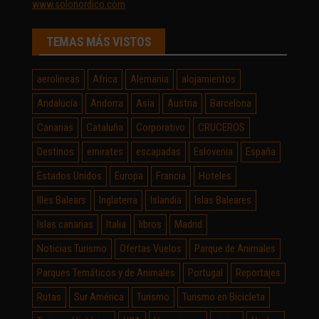
www.solonordico.com
TEMAS MÁS VISTOS
aerolineas
Africa
Alemania
alojamientos
Andalucía
Andorra
Asia
Austria
Barcelona
Canarias
Cataluña
Corporativo
CRUCEROS
Destinos
emirates
escapadas
Eslovenia
España
Estados Unidos
Europa
Francia
Hoteles
Illes Balears
Inglaterra
Islandia
Islas Baleares
Islas canarias
Italia
libros
Madrid
Noticias Turismo
Ofertas Vuelos
Parque de Animales
Parques Temáticos y de Animales
Portugal
Reportajes
Rutas
Sur América
Turismo
Turismo en Bicicleta