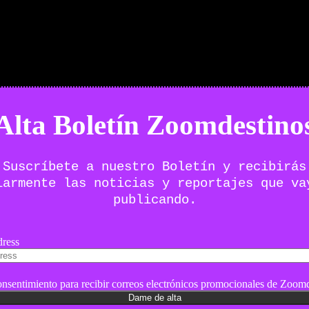
Alta Boletín Zoomdestino
Suscríbete a nuestro Boletín y recibirás
larmente las noticias y reportajes que va
publicando.
ress
nsentimiento para recibir correos electrónicos promocionales de Zoomd