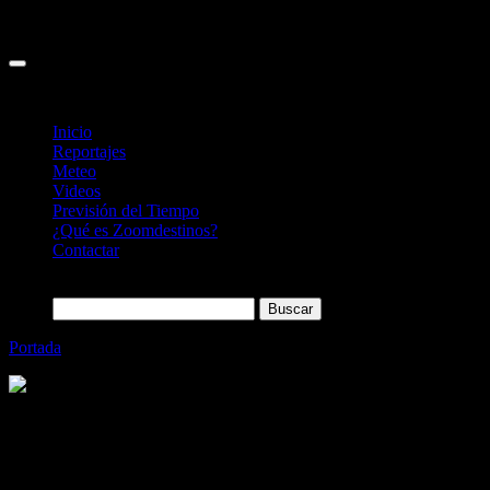
Inicio
Reportajes
Meteo
Videos
Previsión del Tiempo
¿Qué es Zoomdestinos?
Contactar
Buscar:
Portada
»
Sercotel renueva el Hotel Las Torres de Salamanca
Categoría
Sin categoría
Sercotel renueva el Hotel Las Torres de
Salamanca