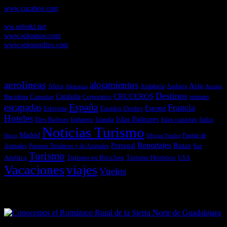
www.cucaboo.com
Soloski.net
, Red de Portales web sobre deportes de invierno
ww.soloski.net
www.solosnow.com
www.solonordico.com
Temas más vistos
aerolineas
alojamientos
Asia
Andalucía
Andorra
Africa
Alemania
Austria
Destinos
CRUCEROS
Cataluña
Canarias
emirates
Barcelona
Corporativo
España
escapadas
Francia
Estados Unidos
Europa
Eslovenia
Hoteles
Islas Baleares
Illes Balears
Islas canarias
Italia
Inglaterra
Islandia
Noticias Turismo
Madrid
libros
Ofertas Vuelos
Parque de
Reportajes
Portugal
Rutas
Sur
Parques Temáticos y de Animales
Animales
Turismo
América
Turismo en Bicicleta
Turismo Histórico
USA
Vacaciones
viajes
Vuelos
Últimas Novedades