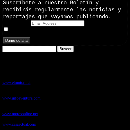
Suscríbete a nuestro Boletín y
recibirás regularmente las noticias y
reportajes que vayamos publicando.
Email Address
Doy mi consentimiento para recibir correos electrónicos
promocionales de Zoomdestinos.es
Buscar:
Nuestros Portales:
ElMotor.net
, revista digital del mundo del automóvil, con noticias,
novedades y pruebas de coches
www.elmotor.net
Infoaventura.com
, Las noticias, novedades de producto y test de material
de Senderismo, Trail Running y BTT
www.infoaventura.com
Motosonline.net
, revista digital de Motociclismo, con noticias, novedades y
pruebas de Motos
www.motosonline.net
CasaActual.com
, Revista Digital de Life Style
www.casaactual.com
Cucaboo.com
, Revista Digital de Puericultura e infantil