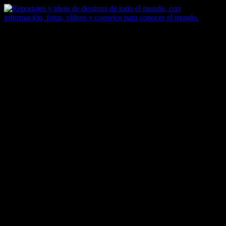
Saltar
al
contenido
Zoomdestinos
Reportajes y ideas de destinos de todo el mundo, con información,
fotos, vídeos y consejos para conocer el mundo.