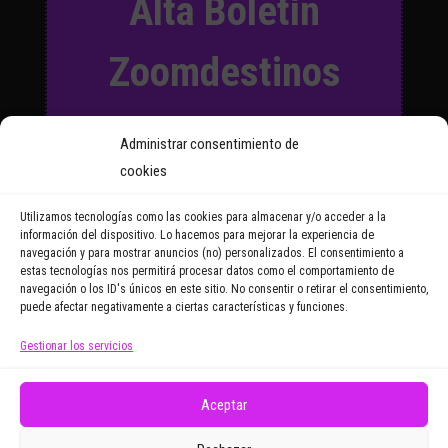
Alta Boletín
Zoomdestinos
Suscríbete a nuestro Boletín
Administrar consentimiento de
y recibirás regularmente las
cookies
noticias y reportajes que
vayamos publicando.
Utilizamos tecnologías como las cookies para almacenar y/o acceder a la
información del dispositivo. Lo hacemos para mejorar la experiencia de
navegación y para mostrar anuncios (no) personalizados. El consentimiento a
Email Address
estas tecnologías nos permitirá procesar datos como el comportamiento de
navegación o los ID's únicos en este sitio. No consentir o retirar el consentimiento,
puede afectar negativamente a ciertas características y funciones.
Gestionar los servicios
Doy mi consentimiento para recibir correos
electrónicos promocionales de Zoomdestinos.es
Aceptar