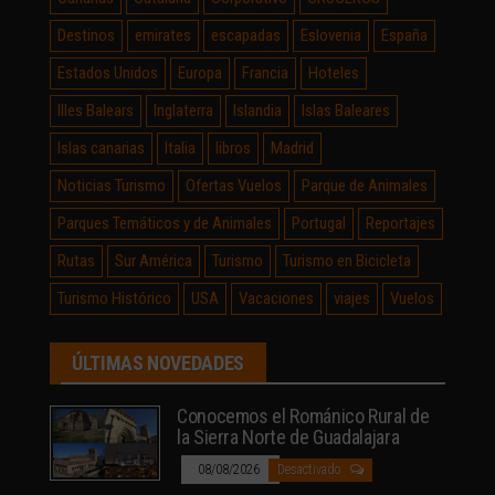
Destinos
emirates
escapadas
Eslovenia
España
Estados Unidos
Europa
Francia
Hoteles
Illes Balears
Inglaterra
Islandia
Islas Baleares
Islas canarias
Italia
libros
Madrid
Noticias Turismo
Ofertas Vuelos
Parque de Animales
Parques Temáticos y de Animales
Portugal
Reportajes
Rutas
Sur América
Turismo
Turismo en Bicicleta
Turismo Histórico
USA
Vacaciones
viajes
Vuelos
ÚLTIMAS NOVEDADES
Conocemos el Románico Rural de
la Sierra Norte de Guadalajara
08/08/2026
Desactivado