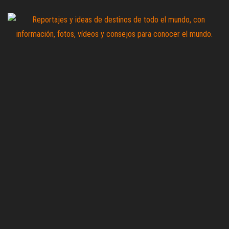
Saltar
al
contenido
Zoomdestinos
Reportajes y
ideas de
destinos de
todo el
mundo, con
información,
fotos,
vídeos y
consejos
para
conocer el
mundo.