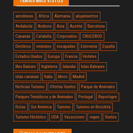
TEMAS MÁS VISTOS
aerolineas
Africa
Alemania
alojamientos
Andalucía
Andorra
Asia
Austria
Barcelona
Canarias
Cataluña
Corporativo
CRUCEROS
Destinos
emirates
escapadas
Eslovenia
España
Estados Unidos
Europa
Francia
Hoteles
Illes Balears
Inglaterra
Islandia
Islas Baleares
Islas canarias
Italia
libros
Madrid
Noticias Turismo
Ofertas Vuelos
Parque de Animales
Parques Temáticos y de Animales
Portugal
Reportajes
Rutas
Sur América
Turismo
Turismo en Bicicleta
Turismo Histórico
USA
Vacaciones
viajes
Vuelos