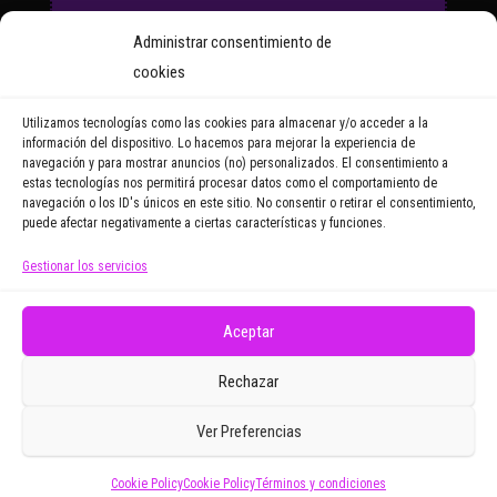
Suscríbete a nuestro Boletín
Administrar consentimiento de
y recibirás regularmente las
cookies
noticias y reportajes que
vayamos publicando.
Utilizamos tecnologías como las cookies para almacenar y/o acceder a la
información del dispositivo. Lo hacemos para mejorar la experiencia de
navegación y para mostrar anuncios (no) personalizados. El consentimiento a
Email Address
estas tecnologías nos permitirá procesar datos como el comportamiento de
navegación o los ID's únicos en este sitio. No consentir o retirar el consentimiento,
puede afectar negativamente a ciertas características y funciones.
Gestionar los servicios
Doy mi consentimiento para recibir correos
electrónicos promocionales de Zoomdestinos.es
Aceptar
Rechazar
Ver Preferencias
Cookie Policy
Cookie Policy
Términos y condiciones
Funciona gracias a
WordPress
|
Tema:
Envo Magazine