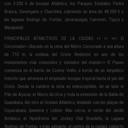
con 3.200 h de bosque Atlántico, los Parques Estatales Pedra
Branca, Desengano y Chacrinha, cubriendo un área de 48.500 h y
las lagunas Rodrigo de Freitas, Jacarepaguá, Camorim, Tijuca y
Marapendi..
PRINCIPALES ATRACTIVOS DE LA CIUDAD r> r> >r> El
Corcovador> Ubicado en la cima del Morro Corcovado a una altura
de 710 m, la estatua del Cristo Redentor es uno de los
monumentos más conocidos y visitados del mundo.r> El Paseo
comienza en el barrio de Cosme Velho, a bordo de un simpático
trencito que atraviesa el empinado bosque tropical hasta el pie del
Cristo. Desde la cumbre la vista es indescriptible; de un lado el
Pão de Açucar, el Morro da Urca y toda la extensión de la Bahía de
Guanabara, del otro el Océano Atlántico, lindando con las playas de
Copacabana, Ipanema y Leblon. Más cerca, el verde del Jardín
Botánico, el Hipódromo del Jockey Club Brasileño, la Laguna
Rodrigo de Freitas, y más adelante, el centro de la ciudad, cubierto