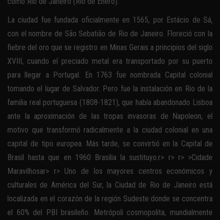
como Rio de Janeiro (Rio de Enero).
La ciudad fue fundada oficialmente en 1565, por Estácio de Sá,
con el nombre de São Sebatião de Rio de Janeiro. Floreció con la
fiebre del oro que se registro en Minas Gerais a principios del siglo
XVIII, cuando el preciado metal era transportado por su puerto
para llegar a Portugal. En 1763 fue nombrada Capital colonial
tomando el lugar de Salvador. Pero fue la instalación en Rio de la
familia real portuguesa (1808-1821), que había abandonado Lisboa
ante la aproximación de las tropas invasoras de Napoleon, el
motivo que transformó radicalmente a la ciudad colonial en una
capital de tipo europea. Más tarde, se convirtió en la Capital de
Brasil hasta que en 1960 Brasilia la sustituyo.r> r> r> >Cidade
Maravilhosar> r> Uno de los mayores centros económicos y
culturales de América del Sur, la Ciudad de Rio de Janeiro está
localizada en el corazón de la región Sudeste donde se concentra
el 60% del PBI brasileño. Metrópoli cosmopolita, mundialmente