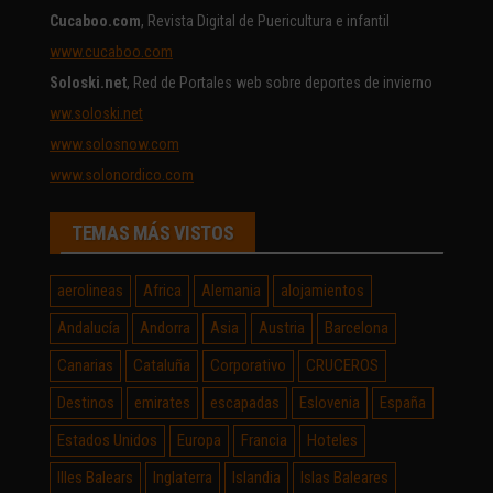
Cucaboo.com
, Revista Digital de Puericultura e infantil
www.cucaboo.com
Soloski.net
, Red de Portales web sobre deportes de invierno
ww.soloski.net
www.solosnow.com
www.solonordico.com
TEMAS MÁS VISTOS
aerolineas
Africa
Alemania
alojamientos
Andalucía
Andorra
Asia
Austria
Barcelona
Canarias
Cataluña
Corporativo
CRUCEROS
Destinos
emirates
escapadas
Eslovenia
España
Estados Unidos
Europa
Francia
Hoteles
Illes Balears
Inglaterra
Islandia
Islas Baleares