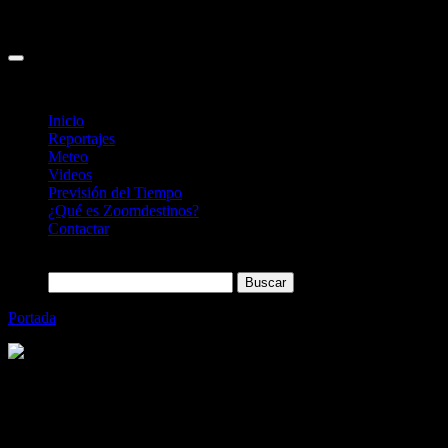
Inicio
Reportajes
Meteo
Videos
Previsión del Tiempo
¿Qué es Zoomdestinos?
Contactar
Buscar:
Portada
»
Recorre la Sologne (Valle del Loira) en Bicicleta
Categoría
Sin categoría
Recorre la Sologne (Valle del Loira) en
Bicicleta