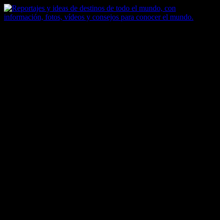
Saltar
al
contenido
Zoomdestinos
Reportajes y ideas de destinos de todo el mundo, con información,
fotos, vídeos y consejos para conocer el mundo.