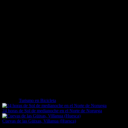
«Pueblos y leyendas» pasa por tres pueblos imprescindible de
Sologne: Yvoy-le-Marron (bosque de brujas, fuentes de leyendas…),
Neung sur Beuvron con su castillito de Villebourgeon y Chaumont-
sur-Tharonne, un pueblo típico de la región de Sologne con sus
casas de ladrillos rojos, su fragua del siglo XV o el castillo de la
Motte, entre otros…
«Paseos en familia»: Una pista de 7 kilómetros de longitud recorre
los famosos estanques de Sologne. Un recorrido, al alcance de toda
la familia.
«Ruta de los estanques»: El recorrido, con una extensión de 30
kilómetros, está indicado para los especialistas de la bici y propone
ver los mayores estanques de Sologne: Saint-Viâtre y Marcilly-en-
Gault, y sus pueblos típicos. No hay que perderse la casa de los
estanques de Sologne que cuenta su historia.
Etiquetas
Turismo en Bicicleta
24 horas de Sol de medianoche en el Norte de Noruega
Cuevas de las Güixas, Villanua (Huesca)