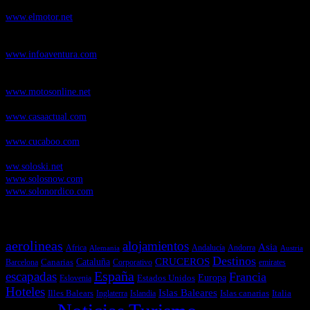
novedades y pruebas de coches
www.elmotor.net
Infoaventura.com
, Las noticias, novedades de producto y test de material
de Senderismo, Trail Running y BTT
www.infoaventura.com
Motosonline.net
, revista digital de Motociclismo, con noticias, novedades y
pruebas de Motos
www.motosonline.net
CasaActual.com
, Revista Digital de Life Style
www.casaactual.com
Cucaboo.com
, Revista Digital de Puericultura e infantil
www.cucaboo.com
Soloski.net
, Red de Portales web sobre deportes de invierno
ww.soloski.net
www.solosnow.com
www.solonordico.com
Temas más vistos
aerolineas
alojamientos
Asia
Andalucía
Andorra
Africa
Alemania
Austria
Destinos
CRUCEROS
Cataluña
Canarias
emirates
Barcelona
Corporativo
España
escapadas
Francia
Estados Unidos
Europa
Eslovenia
Hoteles
Islas Baleares
Illes Balears
Islas canarias
Italia
Inglaterra
Islandia