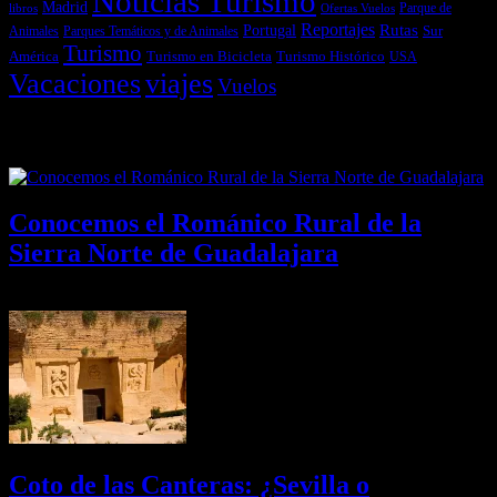
Noticias Turismo
Madrid
libros
Ofertas Vuelos
Parque de
Reportajes
Portugal
Rutas
Sur
Parques Temáticos y de Animales
Animales
Turismo
América
Turismo en Bicicleta
Turismo Histórico
USA
Vacaciones
viajes
Vuelos
Últimas Novedades
Conocemos el Románico Rural de la
Sierra Norte de Guadalajara
08/08/2026
Desactivado
Coto de las Canteras: ¿Sevilla o