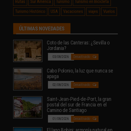
Rutas
Sur América
Turismo
Turismo en Bicicleta
Turismo Histórico
USA
Vacaciones
viajes
Vuelos
ÚLTIMAS NOVEDADES
Coto de las Canteras: ¿Sevilla o
Jordania?
03/08/2026
Desactivado
Cabo Polonio, la luz que nunca se
apaga
02/08/2026
Desactivado
Saint-Jean-Pied-de-Port, la gran
postal del sur de Francia en el
Camino de Santiago
01/08/2026
Desactivado
El lago Bohinj: armonía natural en