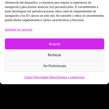
información del dispositivo. Lo hacemos para mejorar la experiencia de
navegación y para mostrar anuncios (no) personalizados. El consentimiento a
Email Address
estas tecnologías nos permitirá procesar datos como el comportamiento de
navegación o los ID's únicos en este sitio. No consentir o retirar el consentimiento,
puede afectar negativamente a ciertas características y funciones.
Gestionar los servicios
Doy mi consentimiento para recibir correos
electrónicos promocionales de Zoomdestinos.es
Aceptar
Rechazar
Ver Preferencias
Cookie Policy
Cookie Policy
Términos y condiciones
Funciona gracias a
WordPress
|
Tema:
Envo Magazine