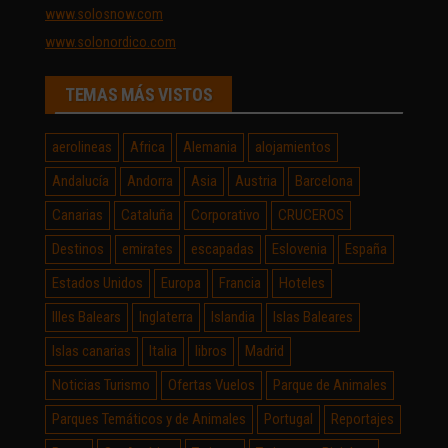
www.solosnow.com
www.solonordico.com
TEMAS MÁS VISTOS
aerolineas
Africa
Alemania
alojamientos
Andalucía
Andorra
Asia
Austria
Barcelona
Canarias
Cataluña
Corporativo
CRUCEROS
Destinos
emirates
escapadas
Eslovenia
España
Estados Unidos
Europa
Francia
Hoteles
Illes Balears
Inglaterra
Islandia
Islas Baleares
Islas canarias
Italia
libros
Madrid
Noticias Turismo
Ofertas Vuelos
Parque de Animales
Parques Temáticos y de Animales
Portugal
Reportajes