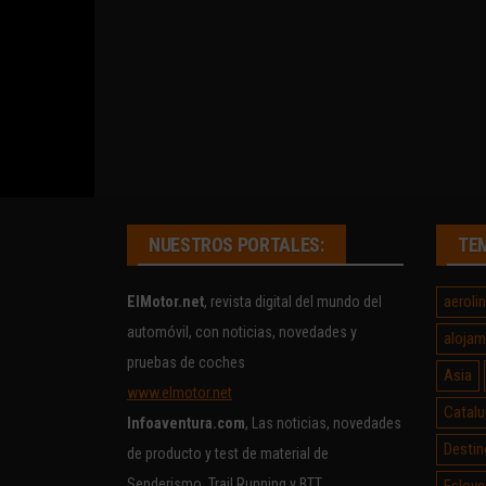
NUESTROS PORTALES:
TE
aeroli
ElMotor.net
, revista digital del mundo del
automóvil, con noticias, novedades y
alojam
pruebas de coches
Asia
www.elmotor.net
Catalu
Infoaventura.com
, Las noticias, novedades
Destin
de producto y test de material de
Senderismo, Trail Running y BTT
Eslove