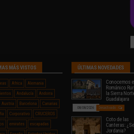
Bu
MAS MÁS VISTOS
ÚLTIMAS NOVEDADES
Conocemos e
neas
Africa
Alemania
Románico Rur
la Sierra Nort
ientos
Andalucía
Andorra
Guadalajara
Austria
Barcelona
Canarias
08/08/2026
Desactivado
ña
Corporativo
CRUCEROS
Coto de las
os
emirates
escapadas
Canteras: ¿Sev
Jordania?
nia
España
Estados Unidos