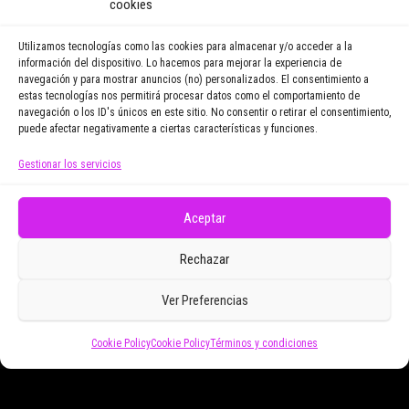
cookies
noticias y reportajes que
vayamos publicando.
Utilizamos tecnologías como las cookies para almacenar y/o acceder a la
información del dispositivo. Lo hacemos para mejorar la experiencia de
navegación y para mostrar anuncios (no) personalizados. El consentimiento a
Email Address
estas tecnologías nos permitirá procesar datos como el comportamiento de
navegación o los ID's únicos en este sitio. No consentir o retirar el consentimiento,
puede afectar negativamente a ciertas características y funciones.
Gestionar los servicios
Doy mi consentimiento para recibir correos
electrónicos promocionales de Zoomdestinos.es
Aceptar
Rechazar
Ver Preferencias
Cookie Policy
Cookie Policy
Términos y condiciones
Funciona gracias a
WordPress
|
Tema:
Envo Magazine