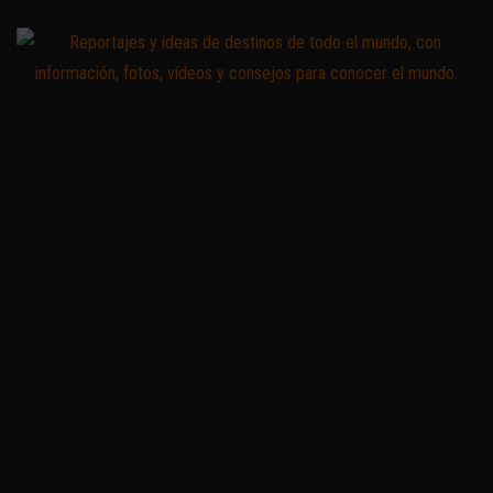
Saltar
al
contenido
Zoomdestinos
Reportajes y
ideas de
destinos de
todo el
mundo, con
información,
fotos,
vídeos y
consejos
para
conocer el
mundo.