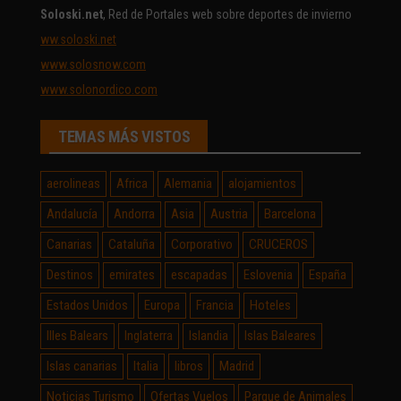
Soloski.net
, Red de Portales web sobre deportes de invierno
ww.soloski.net
www.solosnow.com
www.solonordico.com
TEMAS MÁS VISTOS
aerolineas
Africa
Alemania
alojamientos
Andalucía
Andorra
Asia
Austria
Barcelona
Canarias
Cataluña
Corporativo
CRUCEROS
Destinos
emirates
escapadas
Eslovenia
España
Estados Unidos
Europa
Francia
Hoteles
Illes Balears
Inglaterra
Islandia
Islas Baleares
Islas canarias
Italia
libros
Madrid
Noticias Turismo
Ofertas Vuelos
Parque de Animales