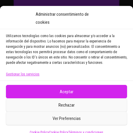
Suscríbete a nuestro Boletín
Administrar consentimiento de
y recibirás regularmente las
cookies
noticias y reportajes que
vayamos publicando.
Utilizamos tecnologías como las cookies para almacenar y/o acceder a la
información del dispositivo. Lo hacemos para mejorar la experiencia de
navegación y para mostrar anuncios (no) personalizados. El consentimiento a
Email Address
estas tecnologías nos permitirá procesar datos como el comportamiento de
navegación o los ID's únicos en este sitio. No consentir o retirar el consentimiento,
puede afectar negativamente a ciertas características y funciones.
Gestionar los servicios
Doy mi consentimiento para recibir correos
electrónicos promocionales de Zoomdestinos.es
Aceptar
Rechazar
Ver Preferencias
Cookie Policy
Cookie Policy
Términos y condiciones