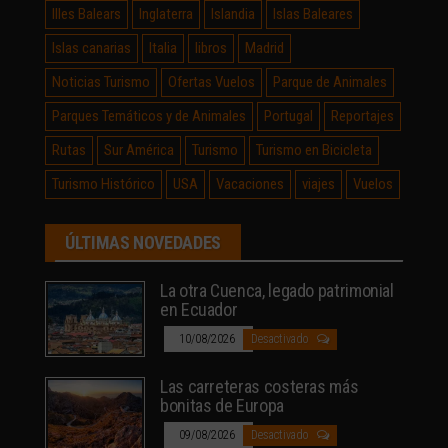
Illes Balears
Inglaterra
Islandia
Islas Baleares
Islas canarias
Italia
libros
Madrid
Noticias Turismo
Ofertas Vuelos
Parque de Animales
Parques Temáticos y de Animales
Portugal
Reportajes
Rutas
Sur América
Turismo
Turismo en Bicicleta
Turismo Histórico
USA
Vacaciones
viajes
Vuelos
ÚLTIMAS NOVEDADES
La otra Cuenca, legado patrimonial
en Ecuador
10/08/2026
Desactivado
Las carreteras costeras más
bonitas de Europa
09/08/2026
Desactivado