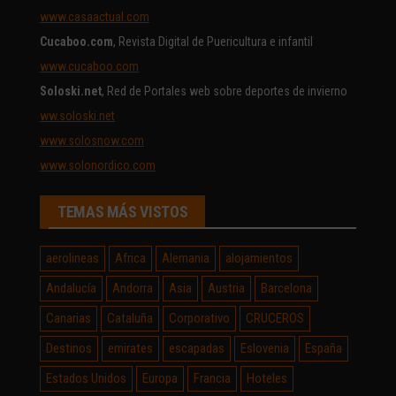
www.casaactual.com
Cucaboo.com
, Revista Digital de Puericultura e infantil
www.cucaboo.com
Soloski.net
, Red de Portales web sobre deportes de invierno
ww.soloski.net
www.solosnow.com
www.solonordico.com
TEMAS MÁS VISTOS
aerolineas
Africa
Alemania
alojamientos
Andalucía
Andorra
Asia
Austria
Barcelona
Canarias
Cataluña
Corporativo
CRUCEROS
Destinos
emirates
escapadas
Eslovenia
España
Estados Unidos
Europa
Francia
Hoteles